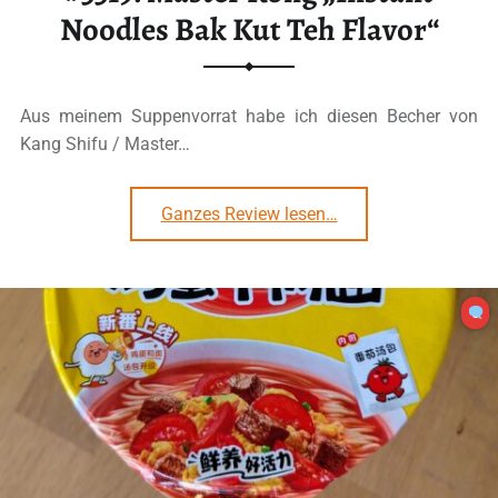
Noodles Bak Kut Teh Flavor“
Aus meinem Suppenvorrat habe ich diesen Becher von
Kang Shifu / Master…
“#3319: Master Kong „Instant Noodles Bak Kut Teh Flavor“”
Ganzes Review lesen
…
0