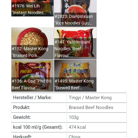
#1976: Wei Lih
"Instant Noodles…
#2823: Dianpinxuan
"Rice Noodles Guo…
#141: Yato Instant
#152: Master Kong
Noodles "Beef
"Braised Pork…
Flavour"
#136: A-One "Phở Bò
#1495: Master Kong
Beef Flavour"…
"Stewed Beef…
Hersteller / Marke:
Tingyi / Master Kong
Produkt:
Braised Beef Noodles
Gewicht:
103g
kcal 100 ml/g (Gesamt):
474 kcal
Herkunft:
China