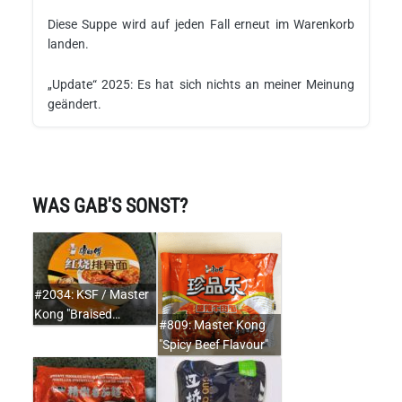
Diese Suppe wird auf jeden Fall erneut im Warenkorb
landen.
„Update“ 2025: Es hat sich nichts an meiner Meinung
geändert.
WAS GAB'S SONST?
#2034: KSF / Master
Kong "Braised…
#809: Master Kong
"Spicy Beef Flavour"