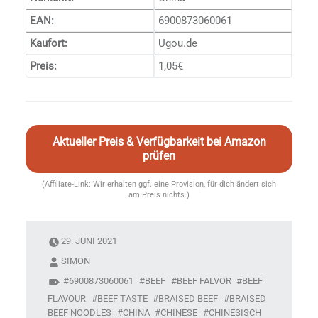
EAN:
6900873060061
Kaufort:
Ugou.de
Preis:
1,05€
Aktueller Preis & Verfügbarkeit bei Amazon
prüfen
(Affiliate-Link: Wir erhalten ggf. eine Provision, für dich ändert sich
am Preis nichts.)
29. JUNI 2021
SIMON
6900873060061
BEEF
BEEF FALVOR
BEEF
FLAVOUR
BEEF TASTE
BRAISED BEEF
BRAISED
BEEF NOODLES
CHINA
CHINESE
CHINESISCH