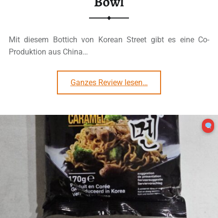
Bowl
Mit diesem Bottich von Korean Street gibt es eine Co-
Produktion aus China…
“#3320: Korean Street „Chicken Ramen Bbq & Chicken Flavour“ Bowl”
Ganzes Review lesen
…
0