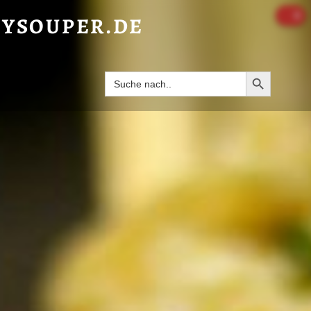
 - HAPPYSOUPER.DE
0
YSOUPER.DE
Search Butto
Search
for: