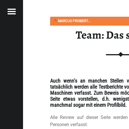
Menü
MARCUS PROBIERT...
PYSOUPER.DE
D WIR - HAPPYSOUPER.DE
Team: Das 
Auch wenn’s an manchen Stellen vi
tatsächlich werden alle Testberichte 
Maschinen verfasst. Zum Beweis möch
Seite etwas vorstellen, d.h. weni
manchmal sogar mit einem Profilbild.
Alle Review auf dieser Seite werde
Personen verfasst: