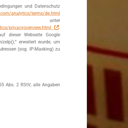
edingungen und Datenschutz
.com/analytics/terms/de.html
unter
tics/privacyoverview.html
.
auf dieser Webseite Google
zeIp();“ erweitert wurde, um
Adressen (sog. IP-Masking) zu
 55 Abs. 2 RStV; alle Angaben