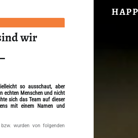
TEAM: DAS SIND WIR
HAPP
Unabhängig, brühwarm und ohne Gnade.
sind wir
elleicht so ausschaut, aber
von echten Menschen und nicht
te sich das Team auf dieser
gstens mit einem Namen und
n bzw. wurden von folgenden