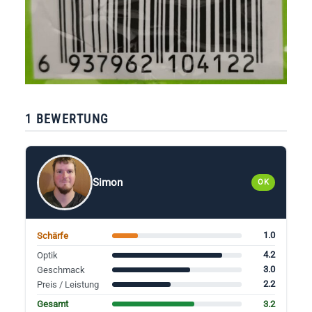
1 BEWERTUNG
Simon
OK
1.0
Schärfe
4.2
Optik
3.0
Geschmack
2.2
Preis / Leistung
3.2
Gesamt