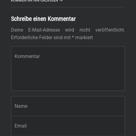
KOMMENTAR HINTERLASSEN →
Schreibe einen Kommentar
Deine E-Mail-Adresse wird nicht veröffentlicht.
Erforderliche Felder sind mit
*
markiert
Kommentar
*
Name
*
s
E-Mail-Adresse
*