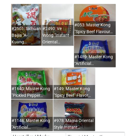
#053: Master Kong
#2501: Sichuan
#2490: Ve
"Spicy Beef Flavour…
Baijia "A-
Wong "Instant
Kuang…
Oriental…
#1489: Master Kong
“Artificial…
#1640: Master Kong
#149: Master Kong
"Pickled Pepper…
"Spicy Beef" Flavor…
#1148: Master Kong
#978: Mama Oriental
"Artificial…
Style Instant…