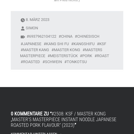
am Preis nichts.)
8. MÄRZ 2023
SIMON
6937962104122
CHINA
CHINESISCH
JAPANESE
KANG SHI FU
KANGSHIFU
KSF
MASTER KANG
MASTER KONG
MASTERS
MASTERPIECE
MEISTERSTÜCK
PORK
ROAST
ROASTED
SCHWEIN
TONKOTSU
0 KOMMENTARE ZU “
#2508: KSF / MASTER KONG
„MASTER’S MASTERPIECE INSTANT NOODLE JAPANESE
ROASTED PORK FLAVOUR“ (2023)
”