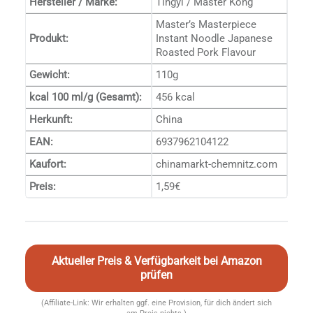
Hersteller / Marke:
Tingyi / Master Kong
Master’s Masterpiece
Produkt:
Instant Noodle Japanese
Roasted Pork Flavour
Gewicht:
110g
kcal 100 ml/g (Gesamt):
456 kcal
Herkunft:
China
EAN:
6937962104122
Kaufort:
chinamarkt-chemnitz.com
Preis:
1,59€
Aktueller Preis & Verfügbarkeit bei Amazon
prüfen
(Affiliate-Link: Wir erhalten ggf. eine Provision, für dich ändert sich