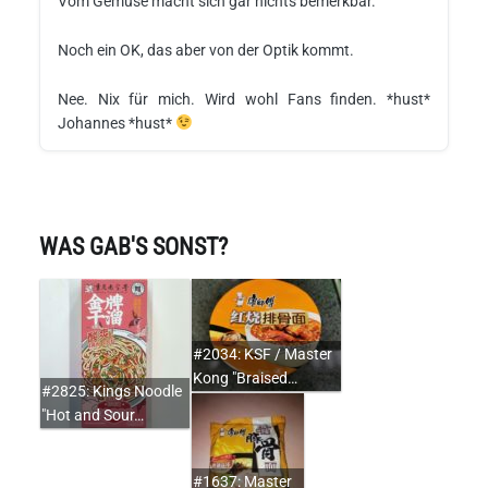
Vom Gemüse macht sich gar nichts bemerkbar.
Noch ein OK, das aber von der Optik kommt.
Nee. Nix für mich. Wird wohl Fans finden. *hust*
Johannes *hust*
WAS GAB'S SONST?
#2034: KSF / Master
Kong "Braised…
#2825: Kings Noodle
"Hot and Sour…
#1637: Master