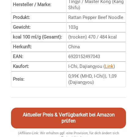
Tingyi / Master Kong (Kang
Hersteller / Marke:
Shifu)
Produkt:
Rattan Pepper Beef Noodle
Gewicht:
103g
kcal 100 ml/g (Gesamt):
(trocken) 470 / 484 kcal
Herkunft:
China
EAN:
6920152497043
Kaufort:
I-Chi, Dajiangyou (
Link
)
0,99€ (MHD, I-Chi)), 1,09
Preis:
(Dajiangyou)
s
Aktueller Preis & Verfügbarkeit bei Amazon
prüfen
(Affiliate-Link: Wir erhalten ggf. eine Provision, für dich ändert sich