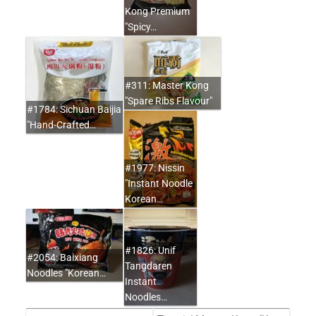
Kong Premium
"Spicy…
#311: Master Kong
"Spare Ribs Flavour"
#1784: Sichuan Baijia
"Hand-Crafted…
#1977: Nissin
"Instant Noodle
Korean…
#1826: Unif
#2054: Baixiang
Tangdaren
Noodles "Korean…
Instant
Noodles…