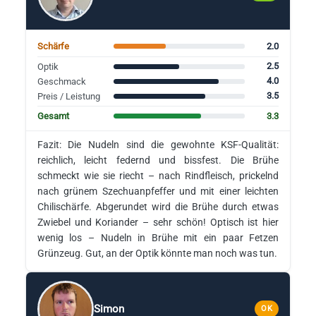
2.0
Schärfe
2.5
Optik
4.0
Geschmack
3.5
Preis / Leistung
3.3
Gesamt
Fazit: Die Nudeln sind die gewohnte KSF-Qualität:
reichlich, leicht federnd und bissfest. Die Brühe
schmeckt wie sie riecht – nach Rindfleisch, prickelnd
nach grünem Szechuanpfeffer und mit einer leichten
Chilischärfe. Abgerundet wird die Brühe durch etwas
Zwiebel und Koriander – sehr schön! Optisch ist hier
wenig los – Nudeln in Brühe mit ein paar Fetzen
Grünzeug. Gut, an der Optik könnte man noch was tun.
Simon
OK