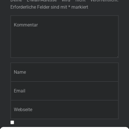
Erforderliche Felder sind mit
*
markiert
Kommentar
*
Name
*
E-Mail-Adresse
*
Website