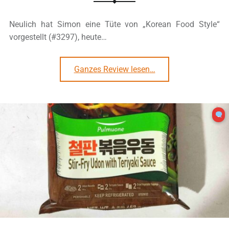
Neulich hat Simon eine Tüte von „Korean Food Style“
vorgestellt (#3297), heute…
“#3303: Korean Food Style „Udon Beef Flavour“”
Ganzes Review lesen
…
0