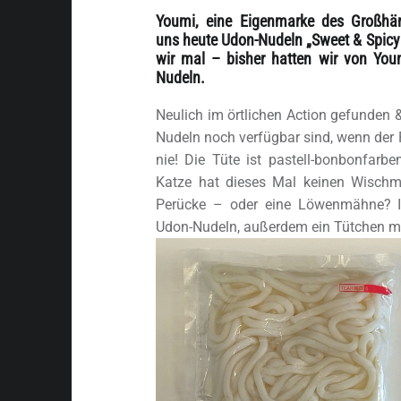
Youmi, eine Eigenmarke des Großhän
uns heute Udon-Nudeln „Sweet & Spicy
wir mal – bisher hatten wir von Youm
Nudeln.
Neulich im örtlichen Action gefunden &
Nudeln noch verfügbar sind, wenn der 
nie! Die Tüte ist pastell-bonbonfarbe
Katze hat dieses Mal keinen Wischm
Perücke – oder eine Löwenmähne? I
Udon-Nudeln, außerdem ein Tütchen mi