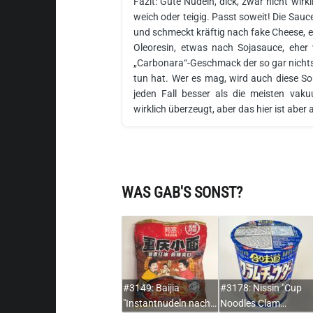
Fazit: Gute Nudeln, dick, zwar nicht wirkl
weich oder teigig. Passt soweit! Die Sauce 
und schmeckt kräftig nach fake Cheese, et
Oleoresin, etwas nach Sojasauce, eher 
„Carbonara“-Geschmack der so gar nichts
tun hat. Wer es mag, wird auch diese So
jeden Fall besser als die meisten vaku
wirklich überzeugt, aber das hier ist aber 
WAS GAB'S SONST?
#3149: Baijia
#3178: Nissin "Cup
"Instantnudeln nach…
Noodles Clam…