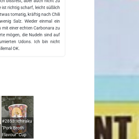
ich bissfest, aber auch nicht zu
ist richtig scharf, leicht süßlich
was tomatig, kräftig nach Chili
wenig Salz. Wieder einmal ein
 mit einer echten Carbonara zu
rte mögen, die Nudeln sind auf
umierten Udons. Ich bin nicht
allemal OK.
#2853: Ichiraku
"Pork Broth
Flavour" Cup