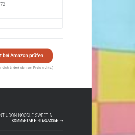
272
eit bei Amazon prüfen
für dich ändert sich am Preis nichts.)
ANT UDON NOODLE SWEET &
KOMMENTAR HINTERLASSEN →