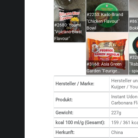
#2253: Kailo Brand
"Chicken Flavour"
#867
#2680: Youmi
Bowl
Bok
"Volcano Blast
Flavour"
#328
#3168: Asia Green
"Rab
Garden "Feurige…
- spi
Hersteller un
Hersteller / Marke:
Kuijper / Yo
Instant Udon
Produkt:
Carbonara Fl
Gewicht:
227g
kcal 100 ml/g (Gesamt):
159 / 361 kc
Herkunft:
China