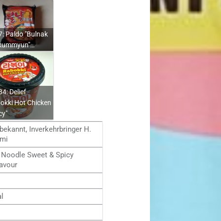
: Paldo "Bulnak
kummyun"…
4: Delief
okki Hot Chicken
cy"
bekannt, Inverkehrbringer H.
umi
 Noodle Sweet & Spicy
avour
al