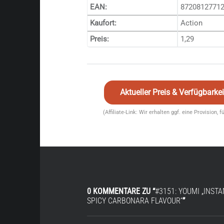
EAN:
8720812771
Kaufort:
Action
Preis:
1,29
Aktueller Preis & Verfügbark
(Affiliate-Link: Wir erhalten ggf. eine Provision, 
0 KOMMENTARE ZU “
#3151: YOUMI „INST
SPICY CARBONARA FLAVOUR“
”