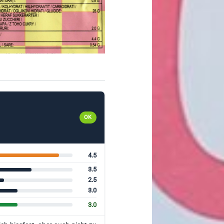
OK
4.5
3.5
2.5
3.0
3.0