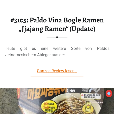
#3105: Paldo Vina Bogle Ramen
„Jjajang Ramen“ (Update)
Heute gibt es eine weitere Sorte von Paldos
vietnamesischem Ableger aus der…
“#3105: Paldo Vina Bogle Ramen „Jjajang Ramen“ (Update)”
Ganzes Review lesen
…
0