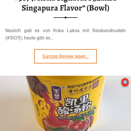
Singapura Flavor“ (Bowl)
Neulich gab es von Koka Laksa mit Reisbandnudeln
(#3029), heute gibt es…
“#3074: Koka Signature „Laksa Singapura Flavor“ (Bowl)”
Ganzes Review lesen
…
3