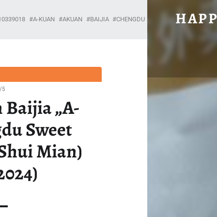
#2501: SICHUAN BAIJIA „A-KUANG CHENGDU SWEET NOODLE“ 
HAPP
10339018
A-KUAN
AKUAN
BAIJIA
CHENGDU
CHINA
CHINESE
H
Unabhängig, brühwarm und ohne Gnade.
/5
 Baijia „A-
du Sweet
 Shui Mian)
2024)