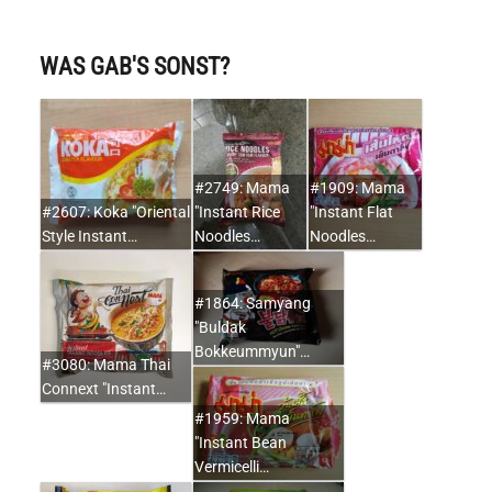
WAS GAB'S SONST?
#2749: Mama
#1909: Mama
#2607: Koka "Oriental
"Instant Rice
"Instant Flat
Style Instant…
Noodles…
Noodles…
#1864: Samyang
"Buldak
Bokkeummyun"…
#3080: Mama Thai
Connext "Instant…
#1959: Mama
"Instant Bean
Vermicelli…