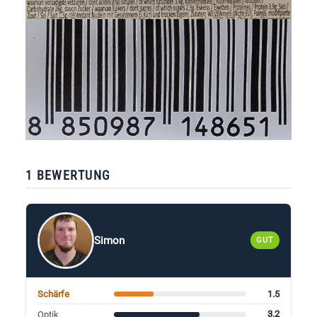
1 BEWERTUNG
Simon
GUT
1.5
Schärfe
3.2
Optik