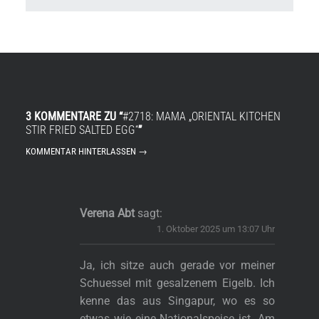
3 KOMMENTARE ZU “
#2718: MAMA „ORIENTAL KITCHEN
STIR FRIED SALTED EGG“
”
KOMMENTAR HINTERLASSEN →
Verena Abt
sagt:
1. Oktober 2025 um 13:07 Uhr
Ja, ich sitze auch gerade vor meiner
Schuessel mit gesalzenem Eigelb. Ich
kenne das aus Singapur, wo es so
etwas wie eine Nationalspeise ist. Am