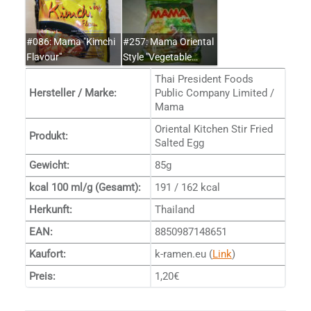
#086: Mama "Kimchi
#257: Mama Oriental
Flavour"
Style "Vegetable…
Thai President Foods
Hersteller / Marke:
Public Company Limited /
Mama
Oriental Kitchen Stir Fried
Produkt:
Salted Egg
Gewicht:
85g
kcal 100 ml/g (Gesamt):
191 / 162 kcal
Herkunft:
Thailand
EAN:
8850987148651
Kaufort:
k-ramen.eu (
Link
)
Preis:
1,20€