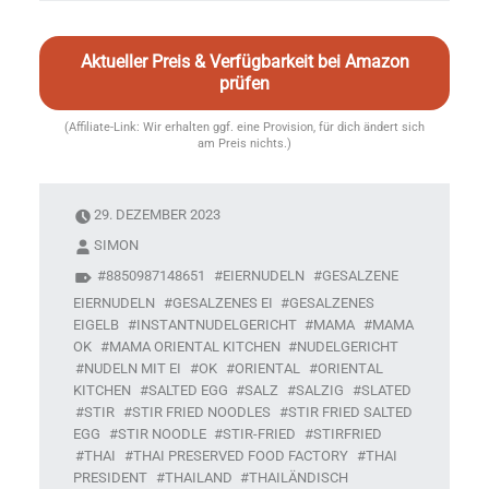
Aktueller Preis & Verfügbarkeit bei Amazon
prüfen
(Affiliate-Link: Wir erhalten ggf. eine Provision, für dich ändert sich
am Preis nichts.)
29. DEZEMBER 2023
SIMON
8850987148651
EIERNUDELN
GESALZENE
EIERNUDELN
GESALZENES EI
GESALZENES
EIGELB
INSTANTNUDELGERICHT
MAMA
MAMA
OK
MAMA ORIENTAL KITCHEN
NUDELGERICHT
NUDELN MIT EI
OK
ORIENTAL
ORIENTAL
KITCHEN
SALTED EGG
SALZ
SALZIG
SLATED
STIR
STIR FRIED NOODLES
STIR FRIED SALTED
EGG
STIR NOODLE
STIR-FRIED
STIRFRIED
THAI
THAI PRESERVED FOOD FACTORY
THAI
PRESIDENT
THAILAND
THAILÄNDISCH