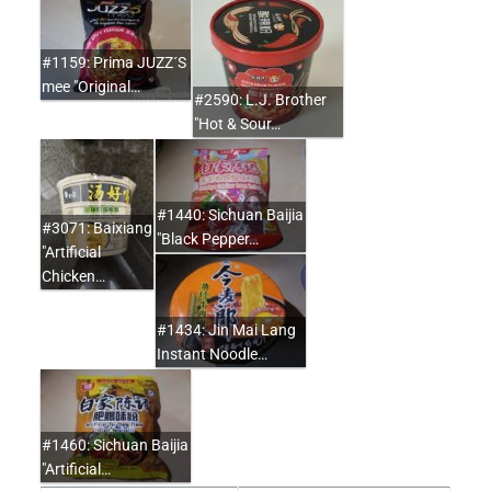
#1159: Prima JUZZ´S
mee "Original…
#2590: L.J. Brother
"Hot & Sour…
#1440: Sichuan Baijia
#3071: Baixiang
"Black Pepper…
"Artificial
Chicken…
#1434: Jin Mai Lang
Instant Noodle…
#1460: Sichuan Baijia
"Artificial…