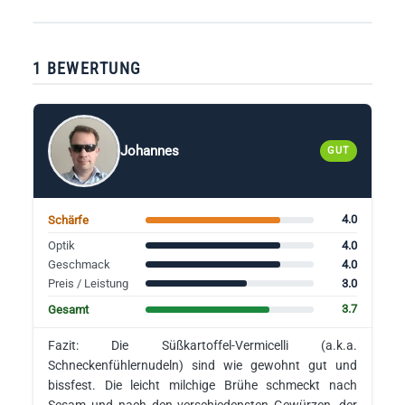
1 BEWERTUNG
Johannes
GUT
4.0
Schärfe
4.0
Optik
4.0
Geschmack
3.0
Preis / Leistung
3.7
Gesamt
Fazit: Die Süßkartoffel-Vermicelli (a.k.a.
Schneckenfühlernudeln) sind wie gewohnt gut und
bissfest. Die leicht milchige Brühe schmeckt nach