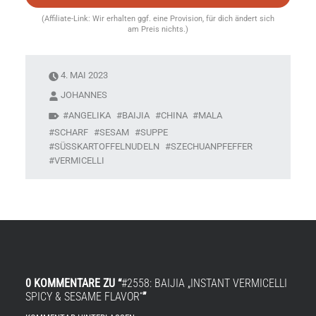
(Affiliate-Link: Wir erhalten ggf. eine Provision, für dich ändert sich
am Preis nichts.)
4. MAI 2023
JOHANNES
ANGELIKA
BAIJIA
CHINA
MALA
SCHARF
SESAM
SUPPE
SÜSSKARTOFFELNUDELN
SZECHUANPFEFFER
VERMICELLI
0 KOMMENTARE ZU “
#2558: BAIJIA „INSTANT VERMICELLI
SPICY & SESAME FLAVOR“
”