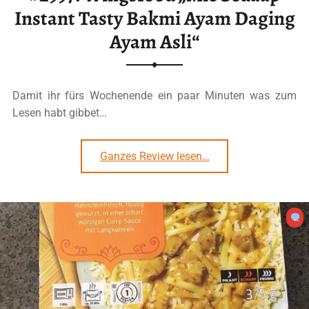
Instant Tasty Bakmi Ayam Daging
Ayam Asli“
Damit ihr fürs Wochenende ein paar Minuten was zum
Lesen habt gibbet…
“#2997: Wingsfood „Mie Sedaap Instant Tasty Bakmi Ayam Daging Ayam Asli“”
Ganzes Review lesen
…
0