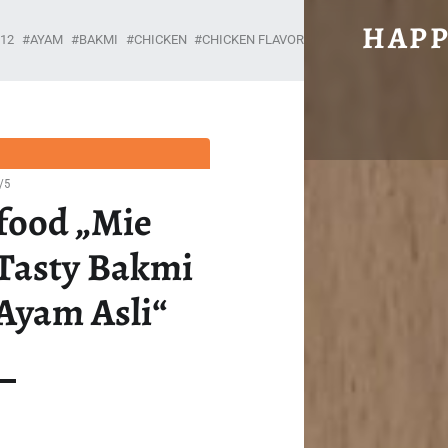
#2997: WINGSFOOD „MIE SEDAAP INSTANT TASTY BAK
HAPP
12
AYAM
BAKMI
CHICKEN
CHICKEN FLAVOR
CHICKEN FLAVOUR
Unabhängig, brühwarm und ohne Gnade.
/5
food „Mie
 Tasty Bakmi
Ayam Asli“