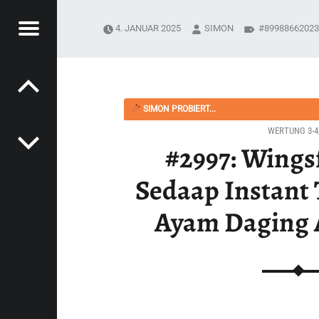
Menü
4. JANUAR 2025
SIMON
89988662023
Post navigation
PYSOUPER.DE
NT TASTY BAKMI AYAM DAGING AYAM ASLI“ - HAPPYSOUPER.DE
SIMON PROBIERT...
WERTUNG 3-4
#2997: Wings
Sedaap Instant
Ayam Daging 