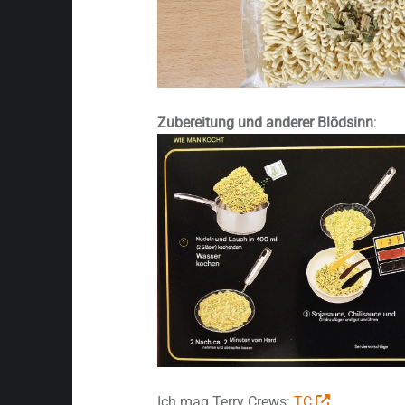
Zubereitung und anderer Blödsinn
:
Ich mag Terry Crews:
TC