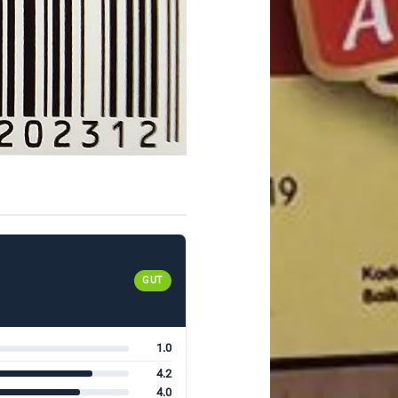
GUT
1.0
4.2
4.0