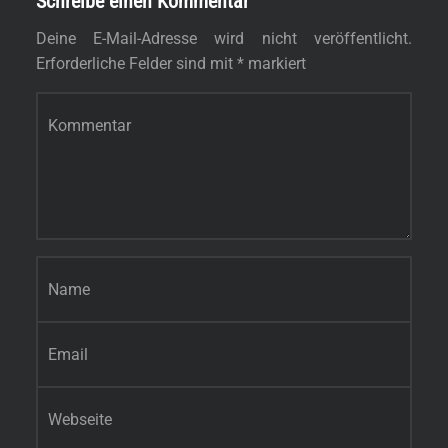
Schreibe einen Kommentar
Deine E-Mail-Adresse wird nicht veröffentlicht.
Erforderliche Felder sind mit
*
markiert
Kommentar
*
Name
*
E-Mail-Adresse
*
Website