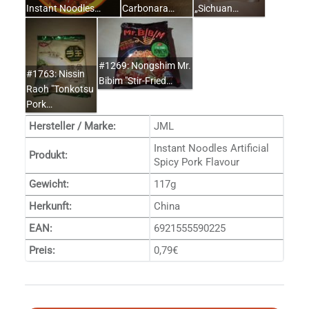
Instant Noodles…
Carbonara…
„Sichuan…
#1269: Nongshim Mr.
#1763: Nissin
Bibim "Stir-Fried…
Raoh "Tonkotsu
Pork…
Hersteller / Marke:
JML
Instant Noodles Artificial
Produkt:
Spicy Pork Flavour
Gewicht:
117g
Herkunft:
China
EAN:
6921555590225
Preis:
0,79€