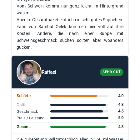
Vom Schwein kommt nur ganz leicht im Hintergrund
was mit.
Aber im Gesamtpaket einfach ein sehr gutes Süppchen.
Fans von Sambal Oelek kommen hier voll auf ihre
Kosten. Andere, die nach einer Suppe mit
Schweinsgeschmack suchen sollten aber woanders
gucken.
Raffael
SEHR GUT
4.0
Schärfe
4.8
Optik
4.5
Geschmack
5.0
Preis / Leistung
4.8
Gesamt
Die Zubereitung will tatsächlich alles in 550 ml Wasser