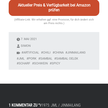
Aktueller Preis & Verfügbarkeit bei Amazon
prüfen
(Affiliate-Link: Wir erhalten ggf. eine Provision, für dich ändert sich
am Preis nichts.)
7. MAI 2021
SIMON
ARTIFICIAL
CHILI
CHINA
JINMAILANG
JML
PORK
SAMBAL
SAMBAL OELEK
SCHARF
SCHWEIN
SPICY
1 KOMMENTAR ZU “
#1975: JML / JINMAILANG