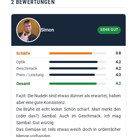
2 BEWERTUNGEN
Simon
SEHR GUT
3.8
Schärfe
4.2
Optik
4.2
Geschmack
4.0
Preis / Leistung
4.2
Gesamt
Fazit: Die Nudeln sind etwas dünner als erwartet, haben
aber eine gute Konsistenz.
Die Brühe ist echt lecker. Schön scharf. Man merkt den
(oder das?) Sambal. Auch im Geschmack. Ich mag
Sambal. Gut würzig.
Das Gemüse ist teils etwas weich doch in ordentlicher
Menge vorhanden.