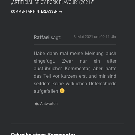
„ARTIFICIAL SPICY PORK FLAVOUR“ (2021)
”
KOMMENTAR HINTERLASSEN →
8. Mai 2021 um 09:11 Uhr
Raffael
sagt:
Habe dann mal meine Meinung auch
eingefügt. Zwar nur ein alter
ausführlicher Kommentar, aber hatte
das Teil vor kurzem erst und mir sind
seitdem keine wirklichen Unterschiede
aufgefallen
Antworten
s