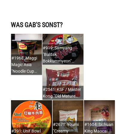
WAS GAB'S SONST?
#919: Samyang
"Buldak
#1968: Maggi
Bokkummyeon"…
Magic Asia
"Noodle Cup…
#2541: KSF / Master
Kong "Old Mature…
#2671: Youmi
#1604: Sichuan
#291: Unif Bowl
"Creamy
King Maocai