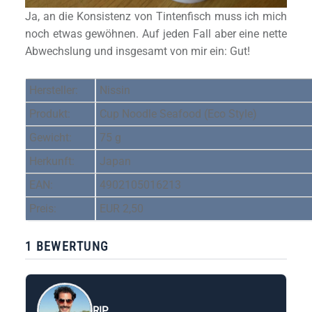
Ja, an die Konsistenz von Tintenfisch muss ich mich
noch etwas gewöhnen. Auf jeden Fall aber eine nette
Abwechslung und insgesamt von mir ein: Gut!
Hersteller:
Nissin
Produkt:
Cup Noodle Seafood (Eco Style)
Gewicht:
75 g
Herkunft:
Japan
EAN:
4902105016213
Preis:
EUR 2,50
1 BEWERTUNG
RIP