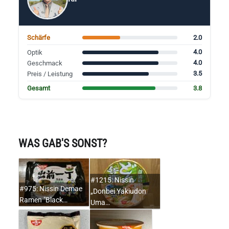
2.0
Schärfe
4.0
Optik
4.0
Geschmack
3.5
Preis / Leistung
3.8
Gesamt
WAS GAB'S SONST?
#1215: Nissin
#975: Nissin Demae
„Donbei Yakiudon
Ramen "Black…
Uma…