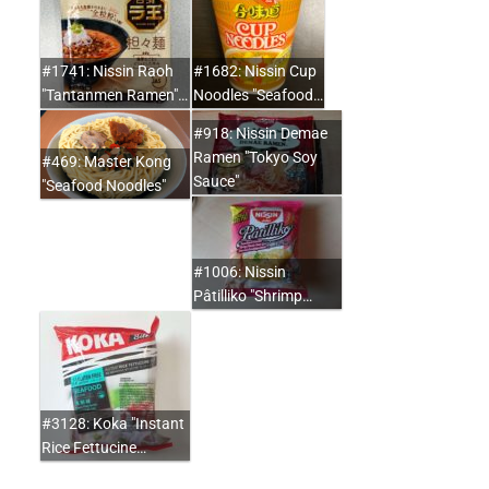
#1741: Nissin Raoh
#1682: Nissin Cup
"Tantanmen Ramen"…
Noodles "Seafood…
#918: Nissin Demae
Ramen "Tokyo Soy
#469: Master Kong
Sauce"
"Seafood Noodles"
#1006: Nissin
Pâtilliko "Shrimp…
#3128: Koka "Instant
Rice Fettucine…