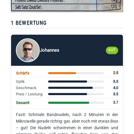
1 BEWERTUNG
Johannes
GUT
2.5
Schärfe
3.5
Optik
4.0
Geschmack
3.5
Preis / Leistung
3.7
Gesamt
Fazit: Schmale Bandnudeln, nach 2 Minuten in der
Mikrowelle gerade richtig: gar, aber noch mit etwas Biss
– gut! Die Nudeln schwimmen in einer dunklen und