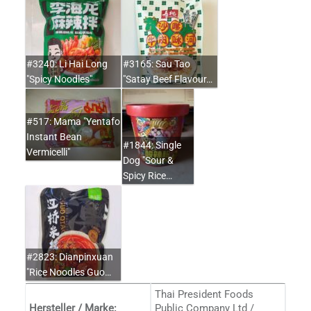
#3240: Li Hai Long
#3165: Sau Tao
"Spicy Noodles"
"Satay Beef Flavour…
#517: Mama "Yentafo
Instant Bean
#1844: Single
Vermicelli"
Dog "Sour &
Spicy Rice…
#2823: Dianpinxuan
"Rice Noodles Guo…
Thai President Foods
Hersteller / Marke:
Public Company Ltd /