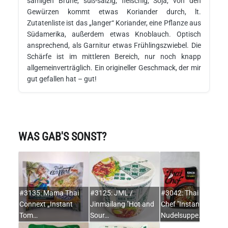
sämigen Brühe, süß-salzig, fleischig, Soja, von den
Gewürzen kommt etwas Koriander durch, lt.
Zutatenliste ist das „langer“ Koriander, eine Pflanze aus
Südamerika, außerdem etwas Knoblauch. Optisch
ansprechend, als Garnitur etwas Frühlingszwiebel. Die
Schärfe ist im mittleren Bereich, nur noch knapp
allgemeinverträglich. Ein origineller Geschmack, der mir
gut gefallen hat – gut!
WAS GAB'S SONST?
#3135: Mama Thai
#3125: JML /
#3042: Thai
Connext „Instant
Jinmailang "Hot and
Chef "Instant
Tom…
Sour…
Nudelsuppe…