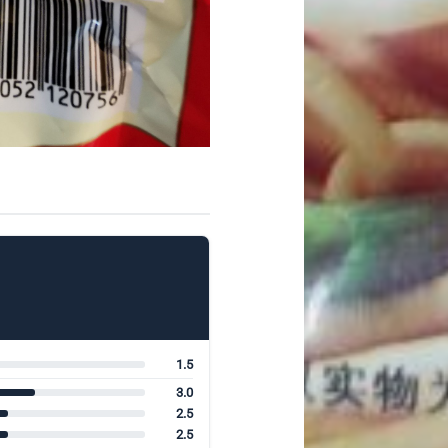
1.5
3.0
2.5
2.5