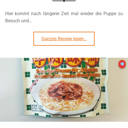
Hier kommt nach längerer Zeit mal wieder die Puppe zu
Besuch und…
“#3279: Doll „Satay Chicken Skewer Flavour“ Bowl”
Ganzes Review lesen
…
0