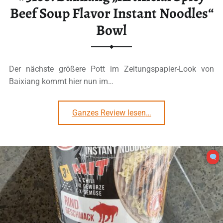
Beef Soup Flavor Instant Noodles“
Bowl
Der nächste größere Pott im Zeitungspapier-Look von
Baixiang kommt hier nun im…
“#3108: Baixiang „Artificial Spicy Beef Soup Flavor Instant Noodles“ Bowl”
Ganzes Review lesen
…
0