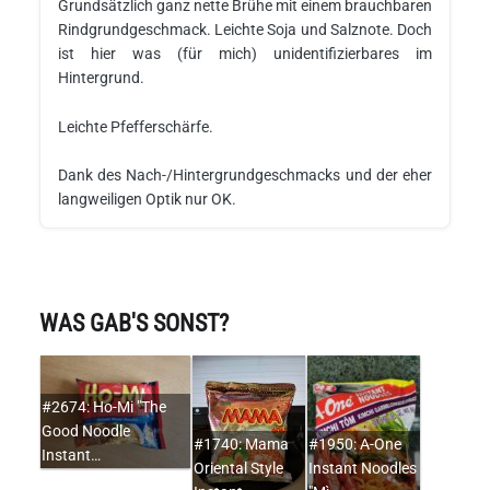
Grundsätzlich ganz nette Brühe mit einem brauchbaren
Rindgrundgeschmack. Leichte Soja und Salznote. Doch
ist hier was (für mich) unidentifizierbares im
Hintergrund.
Leichte Pfefferschärfe.
Dank des Nach-/Hintergrundgeschmacks und der eher
langweiligen Optik nur OK.
WAS GAB'S SONST?
#2674: Ho-Mi "The
Good Noodle
#1740: Mama
#1950: A-One
Instant…
Oriental Style
Instant Noodles