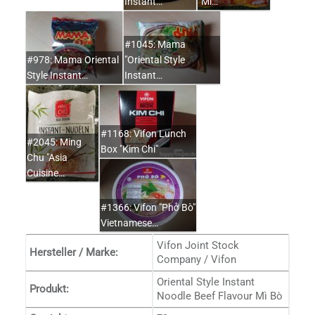
Instant…
"Mì…
#1045: Mama
#978: Mama Oriental
"Oriental Style
Style Instant…
Instant…
#1168: Vifon Lunch
#2045: Ming
Box "Kim Chi"
Chu "Asia
Cuisine…
#1366: Vifon "Phở Bò"
Vietnamese…
Vifon Joint Stock
Hersteller / Marke:
Company / Vifon
Oriental Style Instant
Produkt:
Noodle Beef Flavour Mì Bò