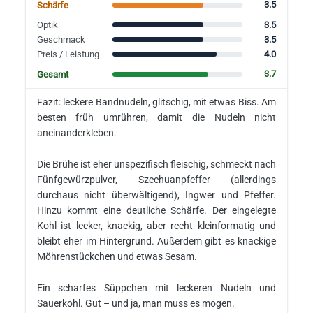
3.5
Schärfe
3.5
Optik
3.5
Geschmack
4.0
Preis / Leistung
3.7
Gesamt
Fazit: leckere Bandnudeln, glitschig, mit etwas Biss. Am
besten früh umrühren, damit die Nudeln nicht
aneinanderkleben.
Die Brühe ist eher unspezifisch fleischig, schmeckt nach
Fünfgewürzpulver, Szechuanpfeffer (allerdings
durchaus nicht überwältigend), Ingwer und Pfeffer.
Hinzu kommt eine deutliche Schärfe. Der eingelegte
Kohl ist lecker, knackig, aber recht kleinformatig und
bleibt eher im Hintergrund. Außerdem gibt es knackige
Möhrenstückchen und etwas Sesam.
Ein scharfes Süppchen mit leckeren Nudeln und
Sauerkohl. Gut – und ja, man muss es mögen.