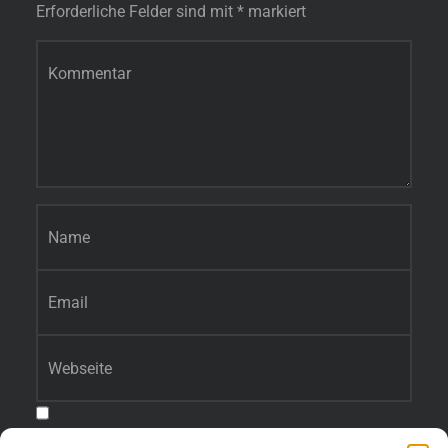
Erforderliche Felder sind mit
*
markiert
Kommentar
*
Name
*
E-Mail-Adresse
*
Website
Benachrichtige mich über nachfolgende Kommentare via E-Mail.