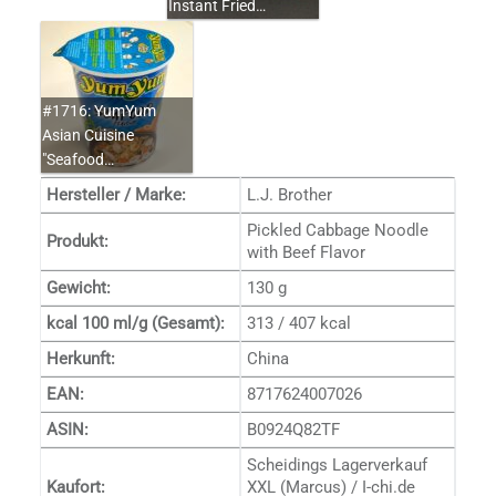
Instant Fried…
#1716: YumYum
Asian Cuisine
"Seafood…
Hersteller / Marke:
L.J. Brother
Pickled Cabbage Noodle
Produkt:
with Beef Flavor
Gewicht:
130 g
kcal 100 ml/g (Gesamt):
313 / 407 kcal
Herkunft:
China
EAN:
8717624007026
ASIN:
B0924Q82TF
Scheidings Lagerverkauf
Kaufort:
XXL (Marcus) / I-chi.de