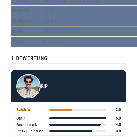
Produkt:
Menzukuri Torigara Shoyu
Gewicht:
97 g
Herkunft:
Japan
EAN:
4901990326759
Preis:
EUR 3,80
1 BEWERTUNG
RIP
2.0
Schärfe
5.0
Optik
4.5
Geschmack
3.8
Preis / Leistung