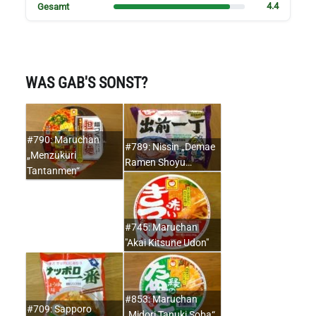
4.4
Gesamt
WAS GAB'S SONST?
#790: Maruchan
#789: Nissin „Demae
„Menzukuri
Ramen Shoyu…
Tantanmen“
#745: Maruchan
"Akai Kitsune Udon"
#853: Maruchan
#709: Sapporo
„Midori Tanuki Soba“