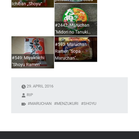
Ichiban „Shoyu“
#2442: Maruchan
"Midori no Tanuki…
#593: Maruchan
Ramen "Sopa
#549: Miyakoichi
Maruchan"…
"Shoyu Ramen"
29. APRIL 2016
RIP
MARUCHAN
MENZUKURI
SHOYU