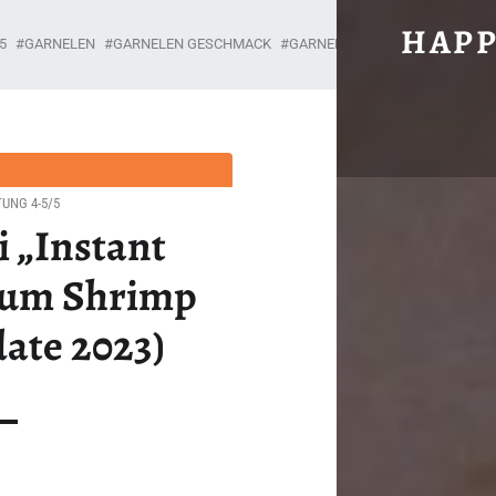
#836: WAI WAI „INSTANT NOODLES TOM YUM SHRIMP
HAPP
5
GARNELEN
GARNELEN GESCHMACK
GARNELENGESCHMACK
INST
Unabhängig, brühwarm und ohne Gnade.
UNG 4-5/5
i „Instant
Yum Shrimp
date 2023)