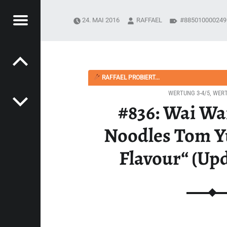
Menü
24. MAI 2016
RAFFAEL
885010000249
Post navigation
PYSOUPER.DE
M YUM SHRIMP FLAVOUR“ (UPDATE 2023) - HAPPYSOUPER.DE
RAFFAEL PROBIERT...
WERTUNG 3-4/5
,
WERT
#836: Wai Wa
Noodles Tom 
Flavour“ (Up