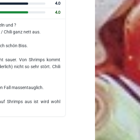
4.0
4.0
eln und ?
/ Chili ganz nett aus.
och schön Biss.
eicht sauer. Von Shrimps kommt
lich) nicht so sehr stört. Chili
en Fall massentauglich.
uf Shrimps aus ist wird wohl