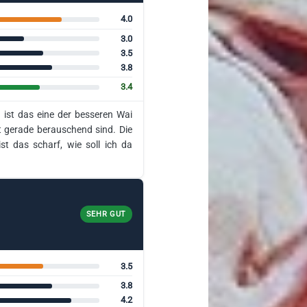
4.0
3.0
3.5
3.8
3.4
 ist das eine der besseren Wai
 gerade berauschend sind. Die
 das scharf, wie soll ich da
SEHR GUT
3.5
3.8
4.2