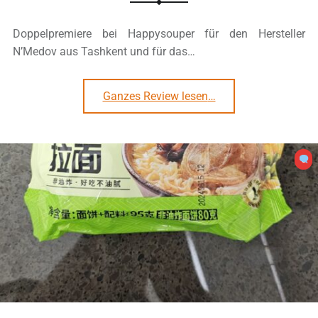
Doppelpremiere bei Happysouper für den Hersteller
N’Medov aus Tashkent und für das…
“#3328: N’Medov „Hot Lunch Spicy Chicken Flavour“”
Ganzes Review lesen
…
0