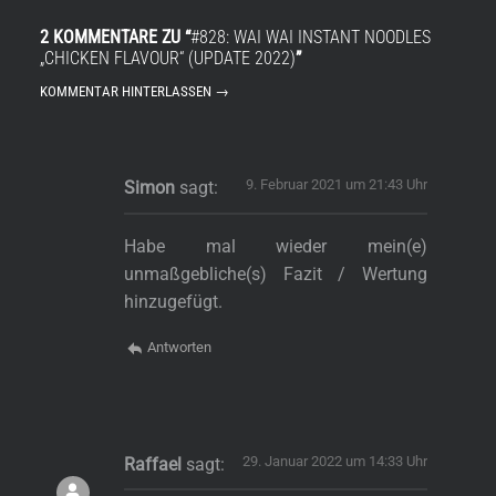
2 KOMMENTARE ZU “
#828: WAI WAI INSTANT NOODLES
„CHICKEN FLAVOUR“ (UPDATE 2022)
”
KOMMENTAR HINTERLASSEN →
9. Februar 2021 um 21:43 Uhr
Simon
sagt:
Habe mal wieder mein(e)
unmaßgebliche(s) Fazit / Wertung
hinzugefügt.
Antworten
s
29. Januar 2022 um 14:33 Uhr
Raffael
sagt: