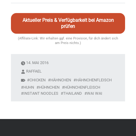
Aktueller Preis & Verfügbarkeit bei Amazon
prüfen
(Affiliate-Link: Wir erhalten ggf. eine Provision, für dich ändert sich
am Preis nichts.)
14. MAI 2016
RAFFAEL
CHICKEN
HÄHNCHEN
HÄHNCHENFLEISCH
HUHN
HÜHNCHEN
HÜHNCHENFLEISCH
INSTANT NOODLES
THAILAND
WAI WAI