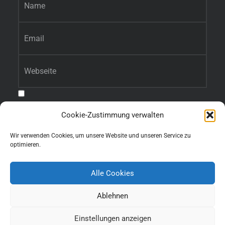
E-Mail-Adresse
*
Website
Benachrichtige mich über nachfolgende Kommentare via E-Mail.
Cookie-Zustimmung verwalten
Benachrichtige mich über neue Beiträge via E-Mail.
Wir verwenden Cookies, um unsere Website und unseren Service zu
optimieren.
Alle Cookies
Ablehnen
Einstellungen anzeigen