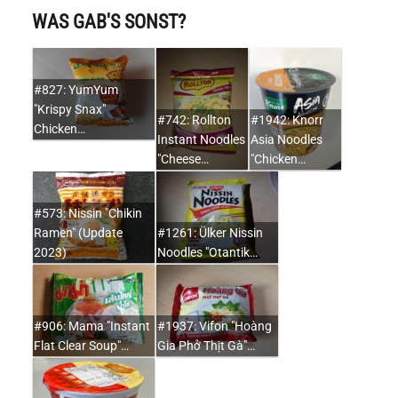
WAS GAB'S SONST?
#827: YumYum
"Krispy Snax"
#742: Rollton
#1942: Knorr
Chicken…
Instant Noodles
Asia Noodles
"Cheese…
"Chicken…
#573: Nissin "Chikin
Ramen" (Update
#1261: Ülker Nissin
2023)
Noodles "Otantik…
#906: Mama "Instant
#1937: Vifon "Hoàng
Flat Clear Soup"…
Gia Phở Thịt Gà"…