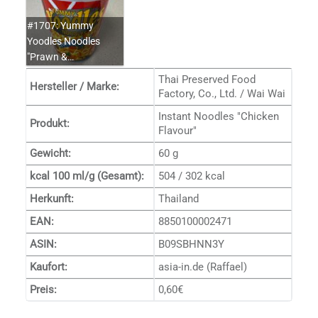
#1707: Yummy
Yoodles Noodles
"Prawn &…
Thai Preserved Food
Hersteller / Marke:
Factory, Co., Ltd. / Wai Wai
Instant Noodles "Chicken
Produkt:
Flavour"
Gewicht:
60 g
kcal 100 ml/g (Gesamt):
504 / 302 kcal
Herkunft:
Thailand
EAN:
8850100002471
ASIN:
B09SBHNN3Y
Kaufort:
asia-in.de (Raffael)
Preis:
0,60€