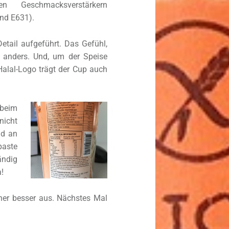
en Geschmacksverstärkern
nd E631).
etail aufgeführt. Das Gefühl,
 anders. Und, um der Speise
alal-Logo trägt der Cup auch
 beim
nicht
nd an
paste
ndig
!
her besser aus. Nächstes Mal