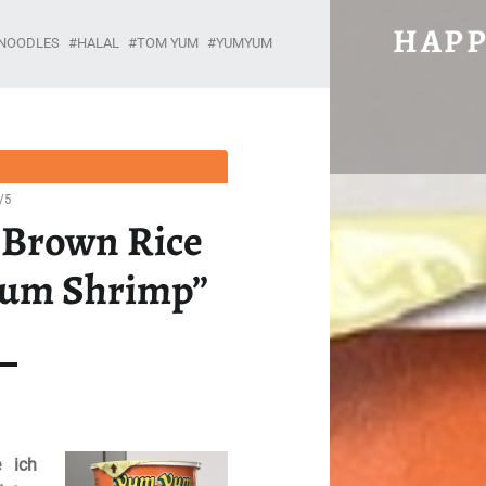
#1378: YUMYUM BROWN RICE NOODLES “T
HAPP
 NOODLES
HALAL
TOM YUM
YUMYUM
Unabhängig, brühwarm und ohne Gnade.
/5
 Brown Rice
Yum Shrimp”
e ich