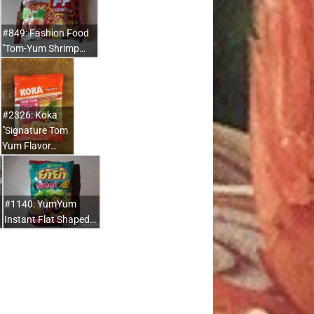
#849: Fashion Food
"Tom-Yum Shrimp…
#2326: Koka
"Signature Tom
Yum Flavor…
#1140: YumYum
Instant Flat Shaped…