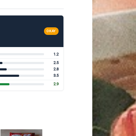
OKAY
1.2
2.5
2.8
3.5
2.9