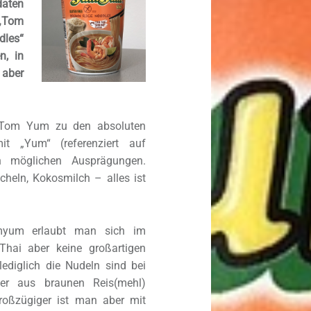
aten
 „Tom
les“
n, in
 aber
t Tom Yum zu den absoluten
it „Yum“ (referenziert auf
len möglichen Ausprägungen.
heln, Kokosmilch – alles ist
myum erlaubt man sich im
hai aber keine großartigen
lediglich die Nudeln sind bei
er aus braunen Reis(mehl)
Großzügiger ist man aber mit