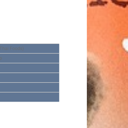
Thai Foods)
p
1