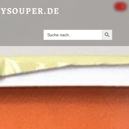
OM YUM SHRIMP” - HAPPYSOUPER.DE
0
YSOUPER.DE
Search Butto
Search
for: