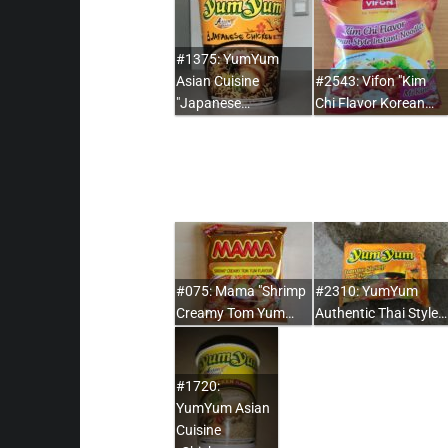
#1375: YumYum
Asian Cuisine
#2543: Vifon "Kim
"Japanese…
Chi Flavor Korean…
#075: Mama "Shrimp
#2310: YumYum
Creamy Tom Yum…
Authentic Thai Style…
#1720:
YumYum Asian
Cuisine