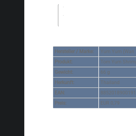
Hersteller / Marke:
Yum Yum (Wan 
Produkt:
Tom Yum Shrim
Gewicht:
66 g
Herkunft:
Thailand
EAN:
885201890019
Preis:
EUR 0,79