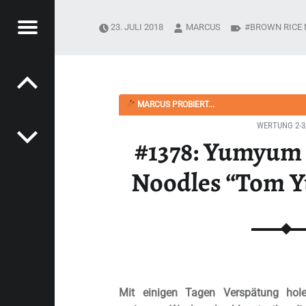
Menü
23. JULI 2018
MARCUS
BROWN RICE
Post navigation
PYSOUPER.DE
OODLES “TOM YUM SHRIMP” - HAPPYSOUPER.DE
MARCUS PROBIERT...
WERTUNG 2-3
#1378: Yumyum
Noodles “Tom 
Mit einigen Tagen Verspätung hol