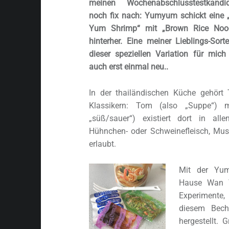
meinen Wochenabschlusstestkandid
noch fix nach: Yumyum schickt eine
Yum Shrimp“ mit „Brown Rice Nood
hinterher. Eine meiner Lieblings-Sorte
dieser speziellen Variation für mich
auch erst einmal neu..
In der thailändischen Küche gehör
Klassikern: Tom (also „Suppe“) m
„süß/sauer“) existiert dort in al
Hühnchen- oder Schweinefleisch, Musc
erlaubt.
Mit der Yu
Hause Wan T
Experimente, 
diesem Bech
hergestellt. 