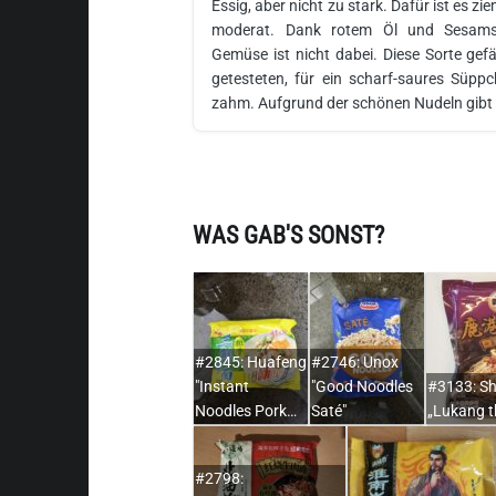
Essig, aber nicht zu stark. Dafür ist es zie
moderat. Dank rotem Öl und Sesams
Gemüse ist nicht dabei. Diese Sorte gef
getesteten, für ein scharf-saures Süp
zahm. Aufgrund der schönen Nudeln gibt e
WAS GAB'S SONST?
#2845: Huafeng
#2746: Unox
"Instant
"Good Noodles
#3133: Sh
Noodles Pork…
Saté"
„Lukang t
#2798: