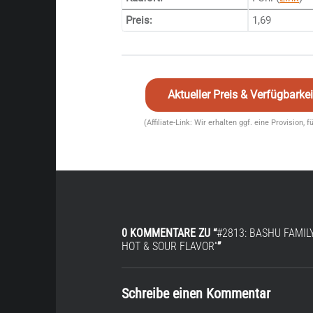
Preis:
1,69
Aktueller Preis & Verfügbark
(Affiliate-Link: Wir erhalten ggf. eine Provision, 
0 KOMMENTARE ZU “
#2813: BASHU FAMI
HOT & SOUR FLAVOR“
”
Schreibe einen Kommentar