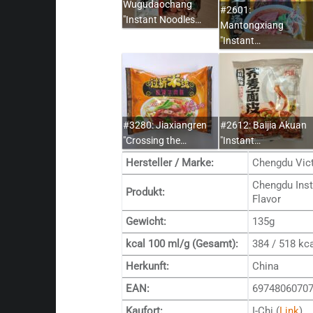
Wugudaochang
#2601:
"Instant Noodles…
Mantongxiang
"Instant…
#3280: Jiaxiangren
#2612: Baijia Akuan
"Crossing the…
"Instant…
Hersteller / Marke:
Chengdu Vict
Chengdu Inst
Produkt:
Flavor
Gewicht:
135g
kcal 100 ml/g (Gesamt):
384 / 518 kc
Herkunft:
China
EAN:
6974806070
Kaufort:
I-Chi (
Link
)