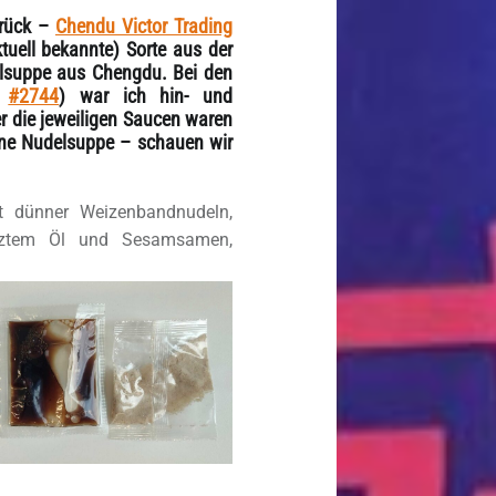
urück –
Chendu Victor Trading
ktuell bekannte) Sorte aus der
elsuppe aus Chengdu. Bei den
d
#2744
) war ich hin- und
er die jeweiligen Saucen waren
ine Nudelsuppe – schauen wir
t dünner Weizenbandnudeln,
rztem Öl und Sesamsamen,