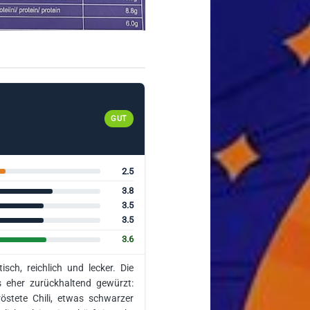
GUT
2.5
3.8
3.5
3.5
3.6
isch, reichlich und lecker. Die
s eher zurückhaltend gewürzt:
röstete Chili, etwas schwarzer