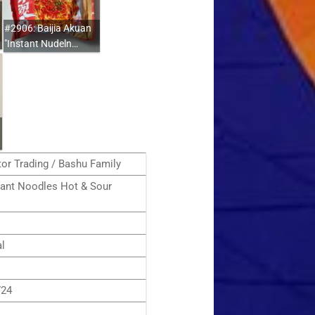
#2906: Baijia Akuan
"Instant Nudeln…
or Trading / Bashu Family
ant Noodles Hot & Sour
al
724