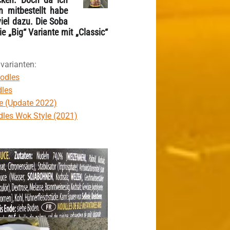
n mitbestellt habe
iel dazu. Die Soba
e „Big“ Variante mit „Classic“
nvarianten:
oodles
dles
le (Update 2022)
dles Wok Style (2021)