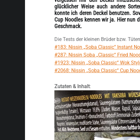
glücklicher Weise auch andere Sorte
konnte ich deren Deckel benutzen. Sov
Cup Noodles kennen wir ja. Hier nun di
Geschmack.
Die Tests der kleinen Brüder bzw. Tüte
#183: Nissin „Soba Classic“ Instant N
#287: Nissin Soba „Classic“ Fried Noo
#1923: Nissin „Soba Classic“ Wok Sty
#2068: Nissin „Soba Classic“ Cup Noo
Zutaten & Inhalt
: