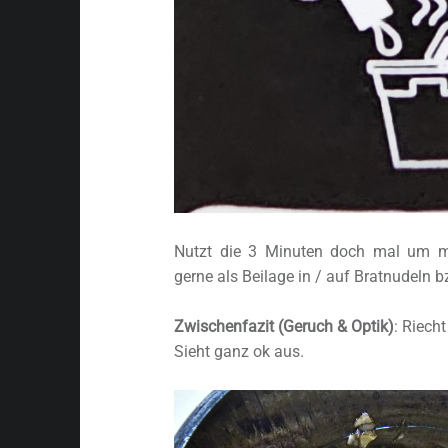
Nutzt die 3 Minuten doch mal um m
gerne als Beilage in / auf Bratnudeln b
Zwischenfazit (Geruch & Optik)
: Riech
Sieht ganz ok aus.