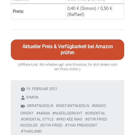
0,40 € (Simon) / 0,50 €
Preis:
(Raffael)
Aktueller Preis & Verfügbarkeit bei Amazon
prüfen
(Affiliate-Link: Wir erhalten ggf. eine Provision, für dich ändert sich
am Preis nichts.)
19. FEBRUAR 2021
SIMON
BRATNUDELN
INSTANTNUDELN
MAGIC
s
ORIENT
MAMA
NUDELGERICHT
ORIENTAL
ORIENTAL STYLE
PAD KEE MAO
STIR FRIED
NOODLES
STIR-FRIED
THAI PRESIDENT
THAILAND