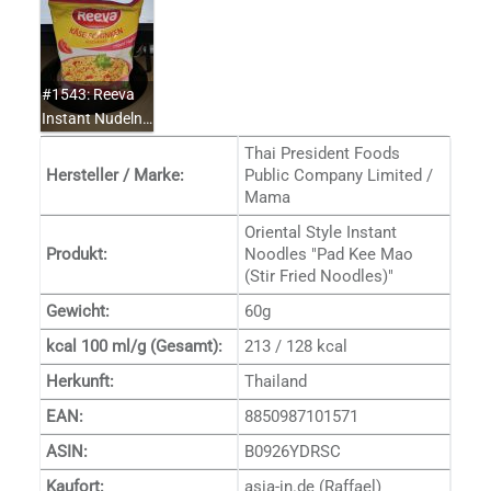
#1543: Reeva
Instant Nudeln…
Thai President Foods
Hersteller / Marke:
Public Company Limited /
Mama
Oriental Style Instant
Produkt:
Noodles "Pad Kee Mao
(Stir Fried Noodles)"
Gewicht:
60g
kcal 100 ml/g (Gesamt):
213 / 128 kcal
Herkunft:
Thailand
EAN:
8850987101571
ASIN:
B0926YDRSC
Kaufort:
asia-in.de (Raffael)