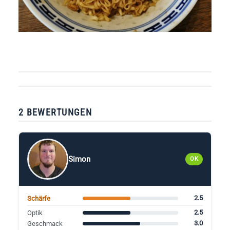
2 BEWERTUNGEN
Simon
OK
2.5
Schärfe
2.5
Optik
3.0
Geschmack