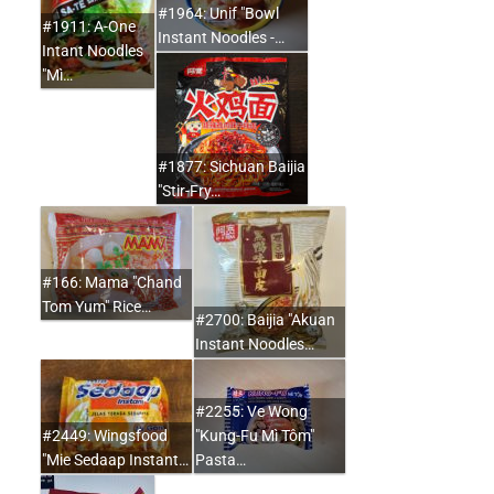
#1964: Unif "Bowl
#1911: A-One
Instant Noodles -…
Intant Noodles
"Mì…
#1877: Sichuan Baijia
"Stir-Fry…
#166: Mama "Chand
Tom Yum" Rice…
#2700: Baijia "Akuan
Instant Noodles…
#2255: Ve Wong
#2449: Wingsfood
"Kung-Fu Mì Tôm"
"Mie Sedaap Instant…
Pasta…