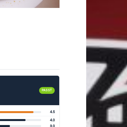
PASST
4.5
4.0
3.0