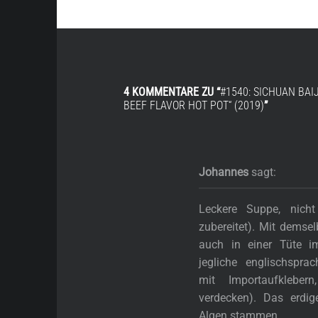
4 KOMMENTARE ZU “
#1540: SICHUAN BAI
BEEF FLAVOR HOT POT“ (2019)
”
Johannes
sagt:
Leckere Suppe, nich
zubereitet). Mit demse
auch in einer Tüte 
jegliche englischspra
mit Importaufkleber
verdecken). Das erdi
Algen stammen.