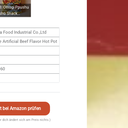
: Ottogi Ppushu
shu Snack…
a Food Industrial Co.,Ltd
Artificial Beef Flavor Hot Pot
160
eit bei Amazon prüfen
für dich ändert sich am Preis nichts.)