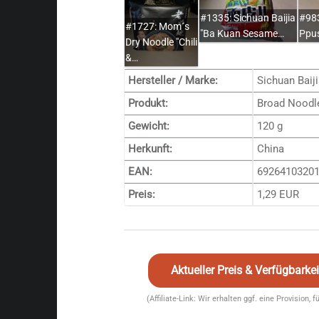
#1335: Sichuan Baijia
#983
#1727: Mom´s
"Ba Kuan Sesame…
Ppu
Dry Noodle "Chili
&…
Hersteller / Marke:
Sichuan Baiji
Produkt:
Broad Noodle 
Gewicht:
120 g
Herkunft:
China
EAN:
6926410320
Preis:
1,29 EUR
Aktueller Preis & Verfügbark
(Affiliate-Link: Wir erhalten ggf. eine Provision, 