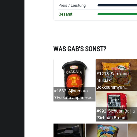
Preis / Leistung
Gesamt
WAS GAB'S SONST?
#1213: Samyang
"Buldak
Bokkeummyun…
#1532: Ajinomoto
"Oyakata Japanese…
#992: Sichuan Baijia
"Sichuan Broad…