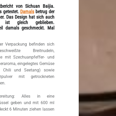
bericht von Sichuan Baijia.
s getestet.
Damals
betrug der
er. Das Design hat sich auch
ist gleich geblieben.
eil damals geschmeckt. Mal
der Verpackung befinden sich
geschweißte Breitnudeln,
te mit Szechuanpfeffer- und
deraroma, eingelegtes Gemüse
a. Chili und Seetang) sowie
zpulver mit getrockneten
en.
ereitung: Alles in eine
üssel geben und mit 600 ml
ckt 6 Minuten ziehen lassen