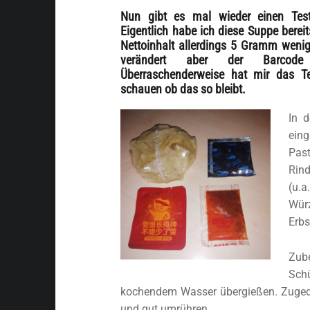
Nun gibt es mal wieder einen Test
Eigentlich habe ich diese Suppe bereit
Nettoinhalt allerdings 5 Gramm wenig
verändert aber der Barcode 
Überraschenderweise hat mir das T
schauen ob das so bleibt.
In 
ein
Pas
Rin
(u.
Wür
Erbs
Zub
Sch
kochendem Wasser übergießen. Zugede
und gut umrühren.