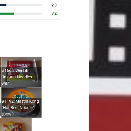
2.8
3.2
#1665: Wei Lih
"Instant Noodles
with…
#1192: Master Kong
"Hot Beef Noodle"
(Bowl)