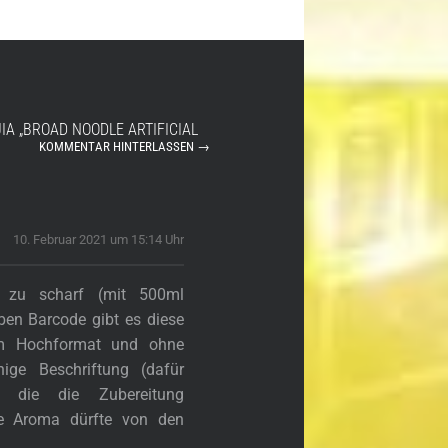
JIA „BROAD NOODLE ARTIFICIAL
KOMMENTAR HINTERLASSEN →
10. Februar 2021 um 15:14 Uhr
t zu scharf (mit 500ml
lben Barcode gibt es diese
im Hochformat und ohne
chige Beschriftung (dafür
n, die die Zubereitung
ge Aroma dürfte von den