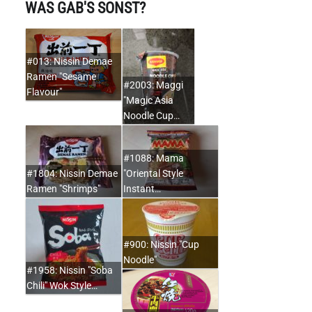
WAS GAB'S SONST?
#013: Nissin Demae
Ramen "Sesame
#2003: Maggi
Flavour"
"Magic Asia
Noodle Cup…
#1088: Mama
#1804: Nissin Demae
"Oriental Style
Ramen "Shrimps"
Instant…
#900: Nissin "Cup
Noodle"
#1958: Nissin "Soba
Chili" Wok Style…