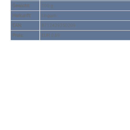
Gewicht:
100 g
Herkunft:
Ungarn
EAN:
8712429350209
Preis:
EUR 0,69