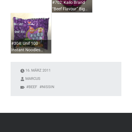
#702: Kailo Brand
“Beef Flavour” Big…
#304: Unif 100
Instant Noodles…
16. MÄRZ 2011
MARCUS
BEEF
NISSIN