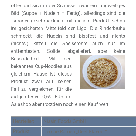
offenbart sich in der Schüssel zwar ein langweiliges
Bild (Suppe + Nudeln = Fertig), allerdings sind die
Japaner geschmacklich mit diesem Produkt schon
im gesicherten Mittelfeld der Liga: Die Rinderbrühe
schmeckt, die Nudeln sind bissfest und nichts
(nichts!) kitzelt die Speiseröhre auch nur im
entferntesten. Solide abgeliefert, abe
r keine
Besonderheit. Mit den
bekannten Cup-Noodles aus
gleichem Hause ist dieses
Produkt zwar auf keinen
Fall zu vergleichen, für die
aufgerufenen 0,69 EUR im
Asiashop aber trotzdem noch einen Kauf wert.
Hersteller:
Nissin Foods GmbH
Produkt:
Demae Ramen „Beef Flavour“