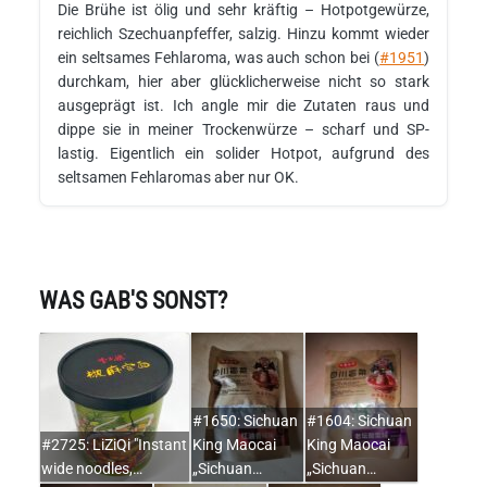
Die Brühe ist ölig und sehr kräftig – Hotpotgewürze,
reichlich Szechuanpfeffer, salzig. Hinzu kommt wieder
ein seltsames Fehlaroma, was auch schon bei (
#1951
)
durchkam, hier aber glücklicherweise nicht so stark
ausgeprägt ist. Ich angle mir die Zutaten raus und
dippe sie in meiner Trockenwürze – scharf und SP-
lastig. Eigentlich ein solider Hotpot, aufgrund des
seltsamen Fehlaromas aber nur OK.
WAS GAB'S SONST?
#1650: Sichuan
#1604: Sichuan
#2725: LiZiQi "Instant
King Maocai
King Maocai
wide noodles,…
„Sichuan…
„Sichuan…