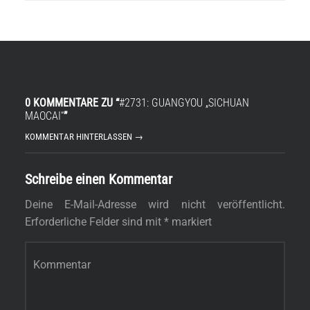
0 KOMMENTARE ZU “
#2731: GUANGYOU „SICHUAN
MAOCAI“
”
KOMMENTAR HINTERLASSEN →
Schreibe einen Kommentar
Deine E-Mail-Adresse wird nicht veröffentlicht.
Erforderliche Felder sind mit
*
markiert
Kommentar
*