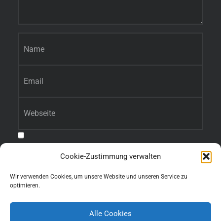
Name
*
E-Mail-Adresse
*
Website
Benachrichtige mich über nachfolgende Kommentare via E-Mail.
Cookie-Zustimmung verwalten
Benachrichtige mich über neue Beiträge via E-Mail.
Wir verwenden Cookies, um unsere Website und unseren Service zu
optimieren.
Alle Cookies