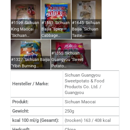
#1599: Sichuan
#1581: Sichuan
#1645: Sichuan
King Maocai
Baijia "Spicy
Baijia "Sichuan
"Sichuan…
Cabbage…
Taste…
#1355: Sichuan
#1327: Sichuan Baijia
Guangyou "Sweet
"Yibin Burning…
Potato…
Sichuan Guangyou
Sweetpotato & Food
Hersteller / Marke:
Products Co. Ltd. /
Guangyou
Produkt:
Sichuan Maocai
Gewicht:
250g
kcal 100 ml/g (Gesamt):
(trocken) 163 / 408 kcal
Herkunft:
China