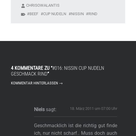
CHRISOWALANTIS
BEEF
CUP NUDELN
NISSIN
RIND
4 KOMMENTARE ZU “
#016: NISSIN CUP NUDELN
GESCHMACK RIND
”
KOMMENTAR HINTERLASSEN →
18. März 2011 um 07:00 Uhr
Niels
sagt:
Geschmacklich ist die richtig gut finde
ich, nur nicht scharf.. Muss doch auch