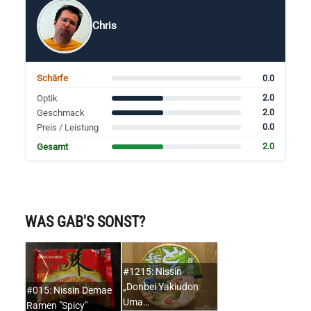
Chris
0.0
Schärfe
2.0
Optik
2.0
Geschmack
0.0
Preis / Leistung
2.0
Gesamt
WAS GAB'S SONST?
#1215: Nissin
„Donbei Yakiudon
#015: Nissin Demae
Uma…
Ramen "Spicy"