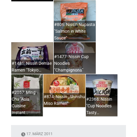
#806: Nissin Nupasta
"Salmon in White
Sauce"
#1477: Nissin Cup
#1481: Nissin Demae
Noodles
Ramen "Tokyo…
"Champignons"
#2057: Ming
#874: Nissin „Shinshu
Chu "Asia
#2368: Nissin
Miso Ramen“
Cuisine
"Cup Noodles
Instant…
Tasty…
17. MÄRZ 2011