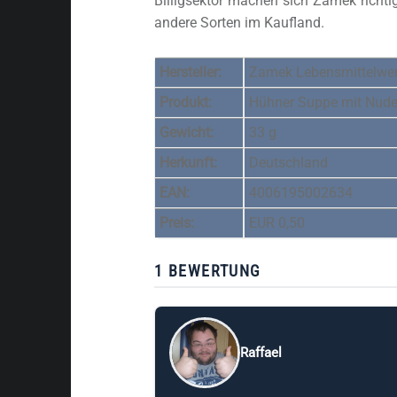
Billigsektor machen sich Zamek richtig 
andere Sorten im Kaufland.
Hersteller:
Zamek Lebensmittelw
Produkt:
Hühner Suppe mit Nude
Gewicht:
33 g
Herkunft:
Deutschland
EAN:
4006195002634
Preis:
EUR 0,50
1 BEWERTUNG
Raffael