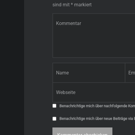
sind mit
*
markiert
Kommentar
*
Name
*
E-Mail-Adresse
*
Website
Benachrichtige mich über nachfolgende Kom
Benachrichtige mich über neue Beiträge via E