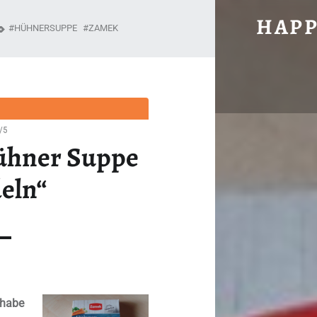
#959: ZAMEK „HÜHNER SUPPE MI
HAPP
HÜHNERSUPPE
ZAMEK
Unabhängig, brühwarm und ohne Gnade.
/5
ühner Suppe
eln“
 habe