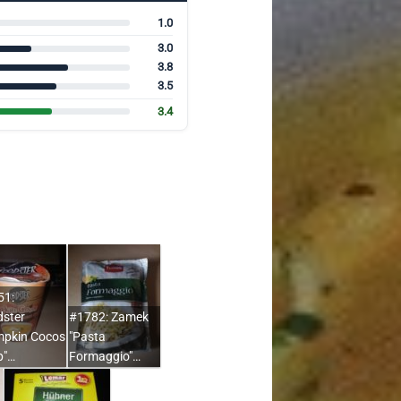
1.0
3.0
3.8
3.5
3.4
51:
dster
#1782: Zamek
mpkin Cocos
"Pasta
p"…
Formaggio"…