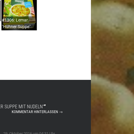
#1306: Lemar
"Hühner Suppe"
ER SUPPE MIT NUDELN“
”
KOMMENTAR HINTERLASSEN →
29. Oktober 2016 um 04:31 Uhr