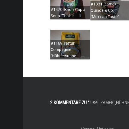
#1331: Zamek
#1470: Knorr Cup a
Quinoa & Co:
Soup "Thai…
"Mexican Taste"
#1169: Natur
Compagnie
"Hühnersuppe…
2 KOMMENTARE ZU “
#959: ZAMEK „HÜHN