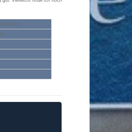
gut. Vielleicht finde ich noch
erke GmbH
ln