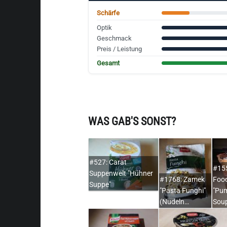
Schärfe
Optik
Geschmack
Preis / Leistung
Gesamt
WAS GAB'S SONST?
#527: Carat
#15
Suppenwelt "Hühner
#1768: Zamek
Foo
Suppe"
"Pasta Funghi"
"Pu
(Nudeln…
Sou