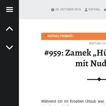
Menü
28. OKTOBER 2016
RAFFAEL
Post navigation
PYSOUPER.DE
UPPE MIT NUDELN“ - HAPPYSOUPER.DE
RAFFAEL PROBIERT...
WERTUNG 3-4
#959: Zamek „H
mit Nud
Während ich im Kroatien Urlaub war,