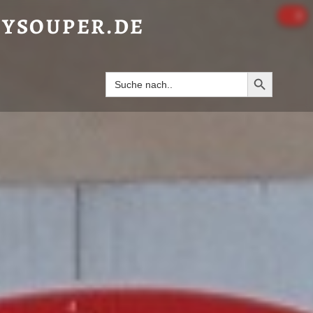
T NUDELN“ - HAPPYSOUPER.DE
2
YSOUPER.DE
Search Butto
Search
for: