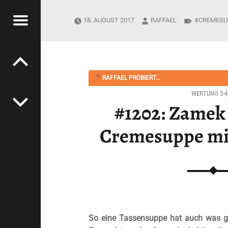
Menü
18. AUGUST 2017
RAFFAEL
CREMESU
Post navigation
PYSOUPER.DE
EMESUPPE MIT CROÛTONS“ - HAPPYSOUPER.DE
RAFFAEL PROBIERT...
WERTUNG 3-4
#1202: Zamek
Cremesuppe mi
So eine Tassensuppe hat auch was g