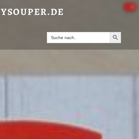
MIT CROÛTONS“ - HAPPYSOUPER.DE
0
YSOUPER.DE
Search Butto
Search
for: