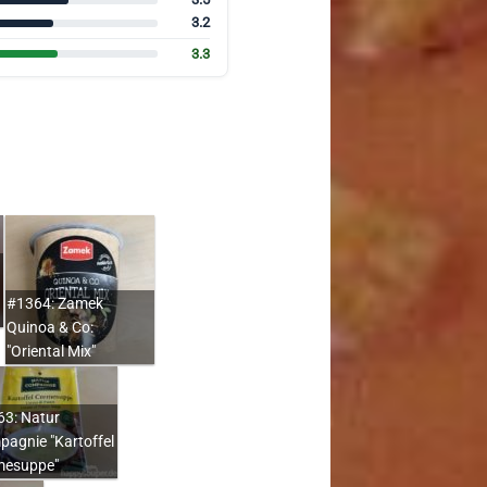
3.2
3.3
#1364: Zamek
Quinoa & Co:
"Oriental Mix"
3: Natur
agnie "Kartoffel
mesuppe"