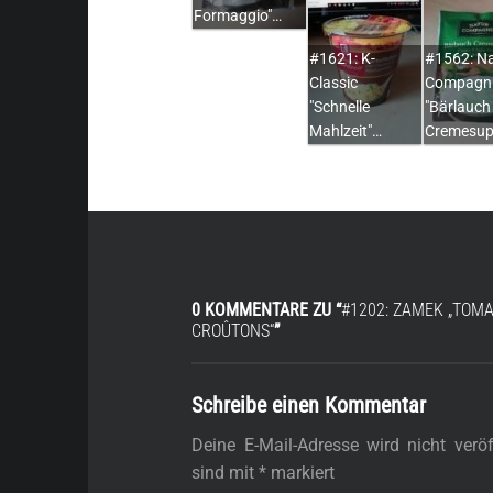
Formaggio"…
#1621: K-
#1562: N
Classic
Compagn
"Schnelle
"Bärlauch
Mahlzeit"…
Cremesup
0 KOMMENTARE ZU “
#1202: ZAMEK „TOM
CROÛTONS“
”
Schreibe einen Kommentar
Deine E-Mail-Adresse wird nicht veröff
sind mit
*
markiert