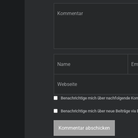
Kommentar
*
Name
*
E-Mail-Adresse
*
Website
Benachrichtige mich über nachfolgende Kom
Benachrichtige mich über neue Beiträge via E