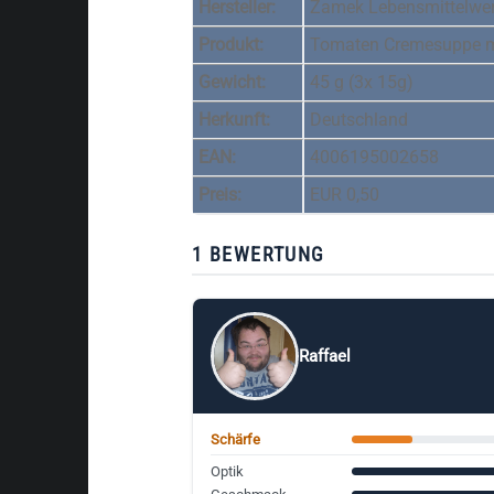
Hersteller:
Zamek Lebensmittelw
Produkt:
Tomaten Cremesuppe m
Gewicht:
45 g (3x 15g)
Herkunft:
Deutschland
EAN:
4006195002658
Preis:
EUR 0,50
1 BEWERTUNG
Raffael
Schärfe
Optik