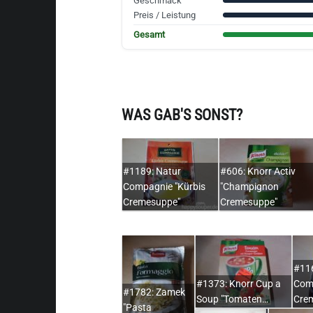
Geschmack
Preis / Leistung
Gesamt
WAS GAB'S SONST?
#1189: Natur
#606: Knorr Activ
Compagnie "Kürbis
"Champignon
Cremesuppe"
Cremesuppe"
#116
#1373: Knorr Cup a
Comp
#1782: Zamek
Soup "Tomaten…
Cre
"Pasta