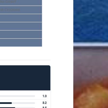
erke GmbH
it Croûtons
1.0
3.2
3.5