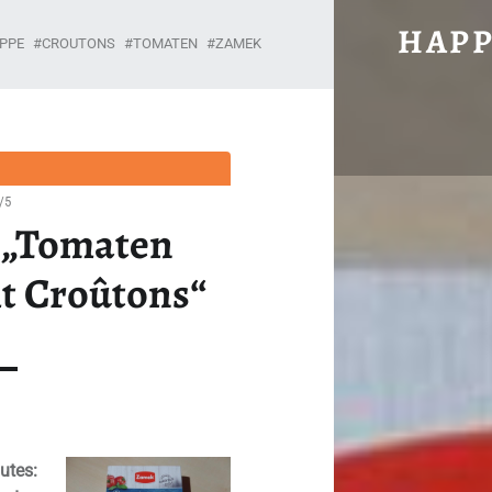
#1202: ZAMEK „TOMATEN CREMESUPPE 
HAPP
PPE
CROUTONS
TOMATEN
ZAMEK
Unabhängig, brühwarm und ohne Gnade.
/5
 „Tomaten
t Croûtons“
utes: