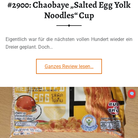
#2900: Chaobaye „Salted Egg Yolk
Noodles“ Cup
Eigentlich war für die nächsten vollen Hundert wieder ein
Dreier geplant. Doch…
“#2900: Chaobaye „Salted Egg Yolk Noodles“ Cup”
Ganzes Review lesen
…
3