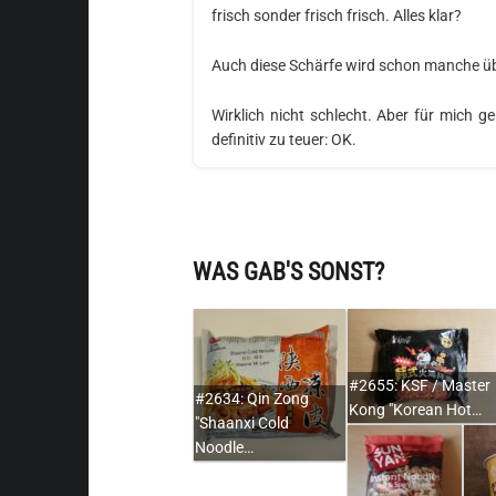
frisch sonder frisch frisch. Alles klar?
Auch diese Schärfe wird schon manche ü
Wirklich nicht schlecht. Aber für mich g
definitiv zu teuer: OK.
WAS GAB'S SONST?
#2655: KSF / Master
#2634: Qin Zong
Kong "Korean Hot…
"Shaanxi Cold
Noodle…