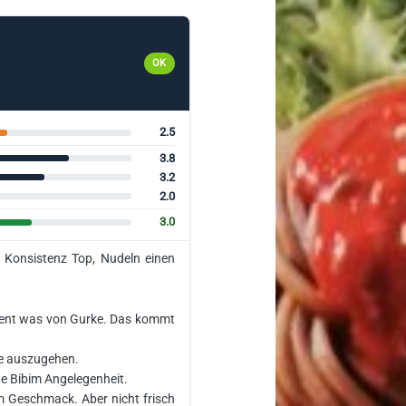
OK
2.5
3.8
3.2
2.0
3.0
r Konsistenz Top, Nudeln einen
…
oment was von Gurke. Das kommt
ce auszugehen.
he Bibim Angelegenheit.
im Geschmack. Aber nicht frisch