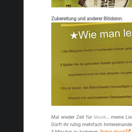
Zubereitung und anderer Blödsinn
:
Mal wieder Zeit für
Musik
… meine Lie
Dürft ihr ruhig mehrfach hintereinan
5 Minuten zu kommen.
Robin Hood