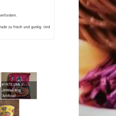
berfordern.
erade zu frisch und gurkig. Und
#1975: JML /
JinMaiLang
"Artificial…