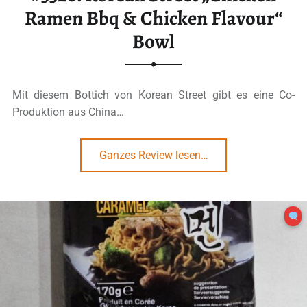
Ramen Bbq & Chicken Flavour“
Bowl
Mit diesem Bottich von Korean Street gibt es eine Co-
Produktion aus China…
“#3320: Korean Street „Chicken Ramen Bbq & Chicken Flavour“ Bowl”
Ganzes Review lesen
…
0