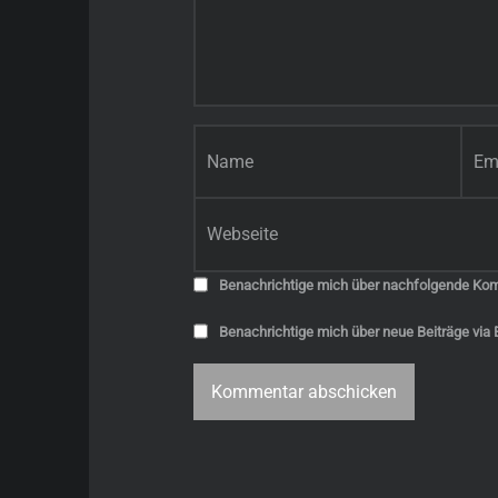
Name
*
E-Mail-Adresse
*
Website
Benachrichtige mich über nachfolgende Kom
Benachrichtige mich über neue Beiträge via E