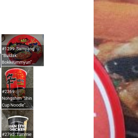
#1299: Samyang
“Buldak
Bokkeummyun”…
#2369:
Nongshim "Shin
Cup Noodle"…
#2795: Tummie