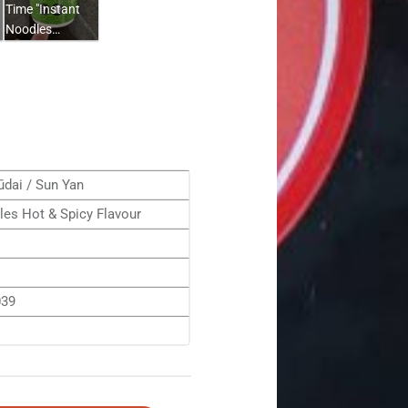
Time "Instant
Noodles…
dai / Sun Yan
les Hot & Spicy Flavour
039