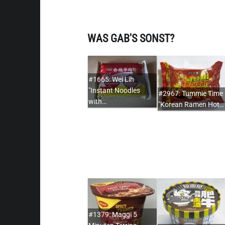
WAS GAB'S SONST?
#1665: Wei Lih
"Instant Noodles
#2967: Tummie Time
with…
"Korean Ramen Hot…
#1379: Maggi 5