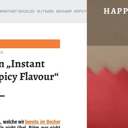
#1666: SUN YAN „INSTANT NOODLES HOT 
HAPP
INSTANT NOODLES
LITAUEN
SCHARF
SPICY
SUN YAN
Unabhängig, brühwarm und ohne Gnade.
/5
n „Instant
picy Flavour“
, welche wir
bereits im Becher
s nicht übel, Björn war nicht