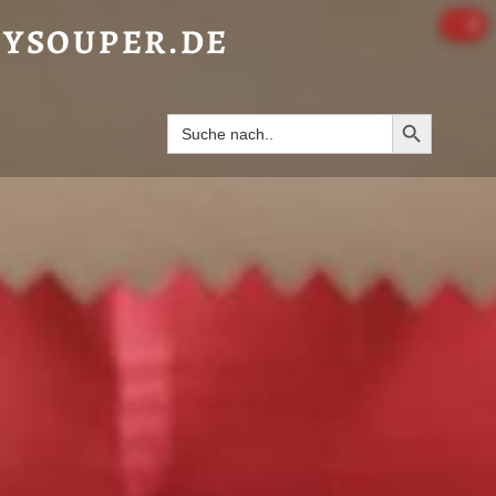
& SPICY FLAVOUR“ - HAPPYSOUPER.DE
0
YSOUPER.DE
Search Butto
Search
for: