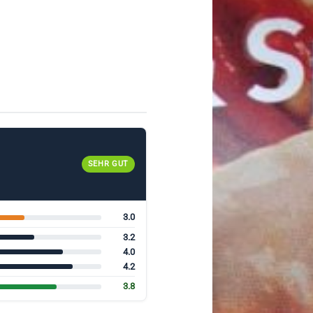
SEHR GUT
3.0
3.2
4.0
4.2
3.8