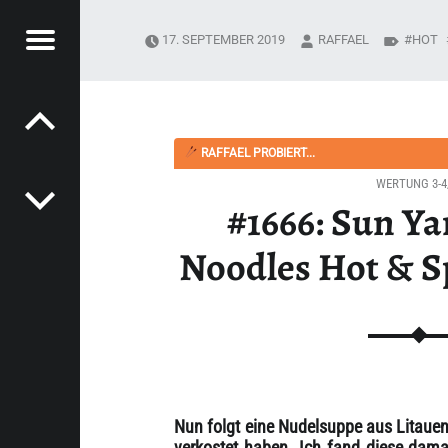
Menü
17. SEPTEMBER 2019
RAFFAEL
HOT
Post navigation
PYSOUPER.DE
DLES HOT & SPICY FLAVOUR“ - HAPPYSOUPER.DE
RAFFAEL PROBIERT...
WERTUNG 3-4
#1666: Sun Ya
Noodles Hot & S
Nun folgt eine Nudelsuppe aus Litauen
verkostet haben. Ich fand diese damal