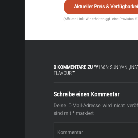
Aktueller Preis & Verfügbark
(Affiliate-Link: Wir erhalten ggf. eine Provision, 
0 KOMMENTARE ZU “
#1666: SUN YAN „IN
FLAVOUR“
”
Schreibe einen Kommentar
Deine E-Mail-Adresse wird nicht veröff
sind mit
*
markiert
Kommentar
*