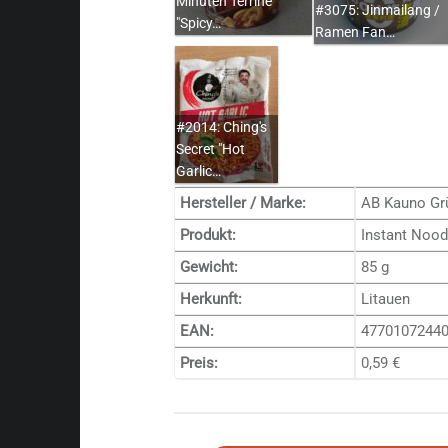
Minuten Terrine
#3075: Jinmailang /
"Spicy…
Ramen Fan…
#2014: Ching's
Secret "Hot
Garlic…
Hersteller / Marke:
AB Kauno Grū
Produkt:
Instant Nood
Gewicht:
85 g
Herkunft:
Litauen
EAN:
4770107244
Preis:
0,59 €