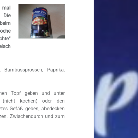
h mal
. Die
 beim
oche
chte“
eisch
 Bambussprossen, Paprika,
einen Topf geben und unter
n (nicht kochen) oder den
netes Gefäß geben, abedecken
tzen. Zwischendurch und zum