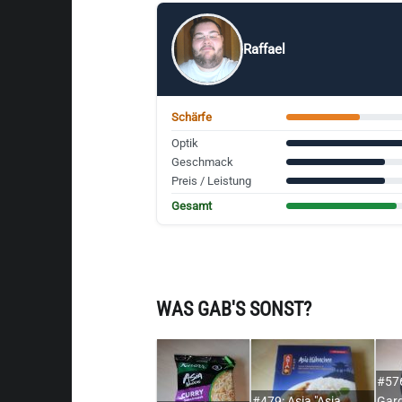
Raffael
Schärfe
Optik
Geschmack
Preis / Leistung
Gesamt
WAS GAB'S SONST?
#57
#479: Asia "Asia
Gard