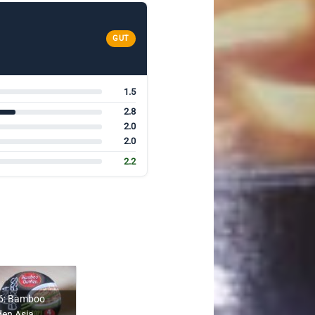
GUT
1.5
2.8
2.0
2.0
2.2
6: Bamboo
en Asia