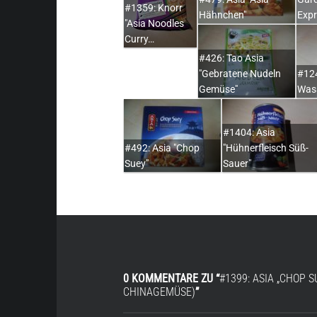
#1359: Knorr
Hähnchen"
Exp
"Asia Noodles
Curry…
#426: Tao Asia
"Gebratene Nudeln
#124
Gemüse"
Was
#1404: Asia
#492: Asia "Chop
"Hühnerfleisch Süß-
Suey"
Sauer"
0 KOMMENTARE ZU “
#1399: ASIA „CHOP 
CHINAGEMÜSE)
”