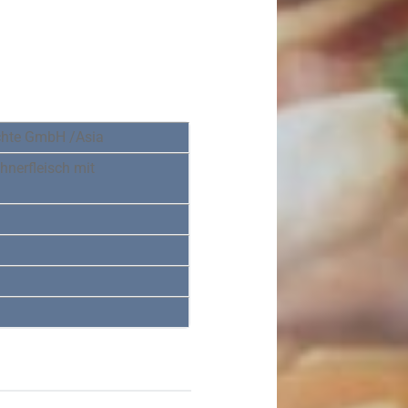
chte GmbH /Asia
hnerfleisch mit