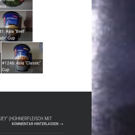
ress…
1: Asia "Beef
abi" Cup
#1246: Asia "Classic"
Cup
SUEY“ (HÜHNERFLEISCH MIT
KOMMENTAR HINTERLASSEN →