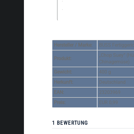
Hersteller / Marke:
BUSS Fertiggeri
„Chop Suey“ (Hü
Produkt:
Chinagemüse)
Gewicht:
400 g
Herkunft:
Deutschland
EAN:
23203969
Preis:
EUR 0,99
1 BEWERTUNG