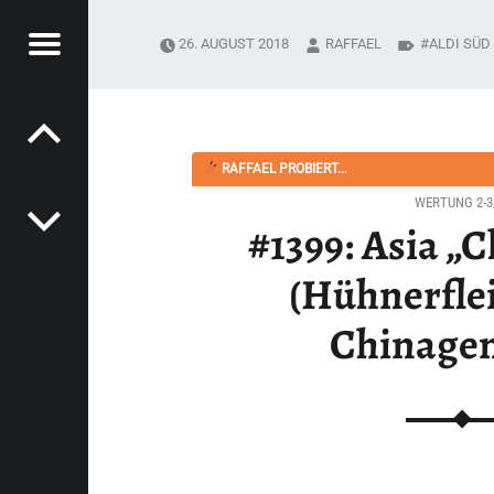
Menü
26. AUGUST 2018
RAFFAEL
ALDI SÜD
Post navigation
PYSOUPER.DE
NERFLEISCH MIT CHINAGEMÜSE) - HAPPYSOUPER.DE
RAFFAEL PROBIERT...
WERTUNG 2-3
#1399: Asia „
(Hühnerfle
Chinage