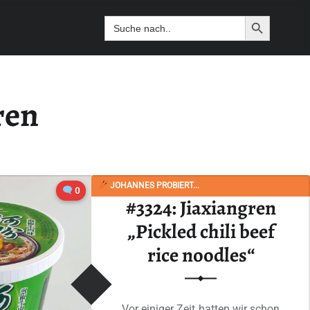
Search Butto
Search
for:
ren
JOHANNES PROBIERT...
0
#3324: Jiaxiangren
„Pickled chili beef
rice noodles“
Vor einiger Zeit hatten wir schon