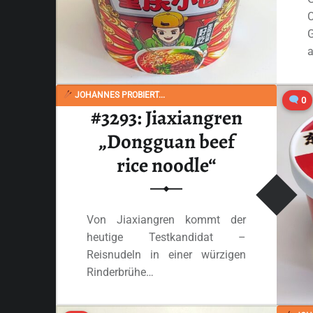
a
JOHANNES PROBIERT...
0
#3293: Jiaxiangren
„Dongguan beef
rice noodle“
Von Jiaxiangren kommt der
heutige Testkandidat –
Reisnudeln in einer würzigen
Rinderbrühe…
“#3293: Jiaxiangren „Dongguan beef rice noodle“”