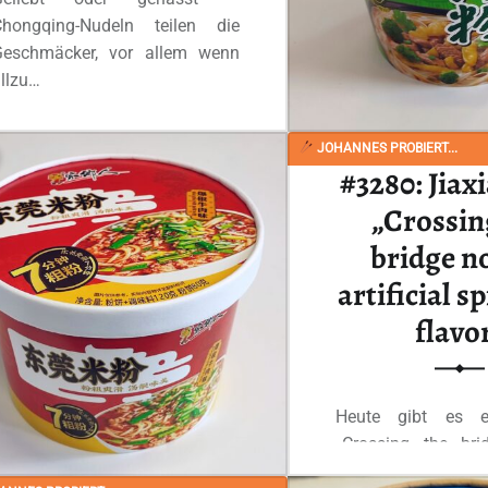
Chongqing-Nudeln teilen die
Geschmäcker, vor allem wenn
llzu…
“#3333: Jiaxiangren „Chongqing Noodles“”
Ganzes Review lesen
…
JOHANNES PROBIERT...
#3280: Jiax
„Crossin
bridge n
artificial s
flavo
Heute gibt es e
„Crossing the brid
von Jiaxiangren, eb