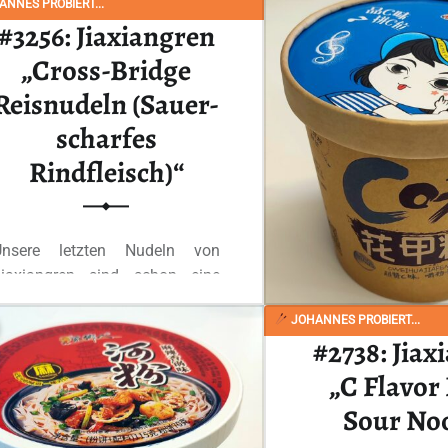
NNES PROBIERT...
#3256: Jiaxiangren
Ganzes Review
„Cross-Bridge
Reisnudeln (Sauer-
scharfes
Rindfleisch)“
Unsere letzten Nudeln von
Jiaxiangren sind schon eine
eile her, heute gibt…
JOHANNES PROBIERT...
#2738: Jiax
“#3256: Jiaxiangren „Cross-Bridge Reisnudeln (Sauer-scharfes Rindfleisch)“”
Ganzes Review lesen
…
„C Flavor
Sour No