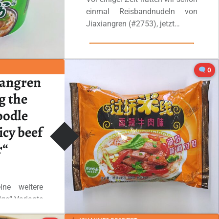
einmal Reisbandnudeln von
Jiaxiangren (#2753), jetzt…
“#3324: Jiaxiangren „Pickled chili beef rice noodles“”
Ganzes Review lesen
…
0
iangren
g the
oodle
picy beef
r“
ine weitere
ge“-Variante
enfalls mit…