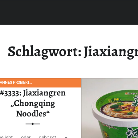
Schlagwort:
Jiaxiang
NNES PROBIERT...
#3333: Jiaxiangren
„Chongqing
Noodles“
Geliebt oder gehasst –