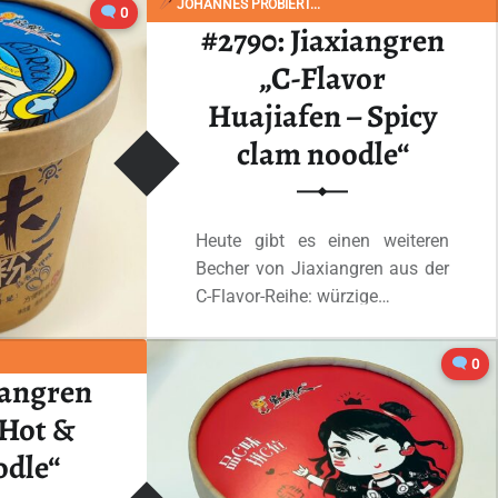
JOHANNES PROBIERT...
0
#2790: Jiaxiangren
“#3280: Jiaxiangren „Crossing the bridge noodle artificial spicy beef flavor“”
 lesen
…
„C-Flavor
Huajiafen – Spicy
clam noodle“
Heute gibt es einen weiteren
Becher von Jiaxiangren aus der
C-Flavor-Reihe: würzige…
“#2790: Jiaxiangren „C-Flavor Huajiafen – Spicy clam noodle“”
0
Ganzes Review lesen
…
iangren
 Hot &
odle“