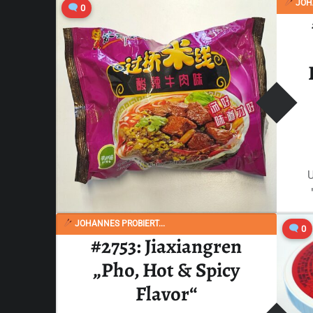
Ganzes Review lesen
…
JOHA
0
W
JOHANNES PROBIERT...
0
#2753: Jiaxiangren
„Pho, Hot & Spicy
Flavor“