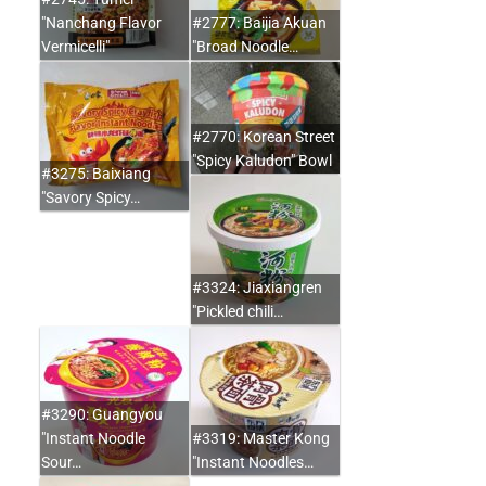
"Nanchang Flavor
#2777: Baijia Akuan
Vermicelli"
"Broad Noodle…
#2770: Korean Street
"Spicy Kaludon" Bowl
#3275: Baixiang
"Savory Spicy…
#3324: Jiaxiangren
"Pickled chili…
#3290: Guangyou
"Instant Noodle
#3319: Master Kong
Sour…
"Instant Noodles…