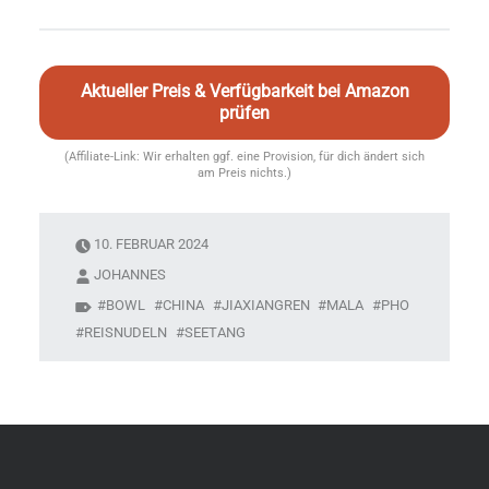
Aktueller Preis & Verfügbarkeit bei Amazon
prüfen
(Affiliate-Link: Wir erhalten ggf. eine Provision, für dich ändert sich
am Preis nichts.)
10. FEBRUAR 2024
JOHANNES
BOWL
CHINA
JIAXIANGREN
MALA
PHO
REISNUDELN
SEETANG