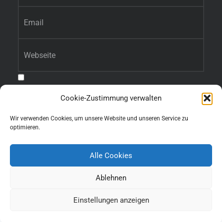
E-Mail-Adresse
*
Website
Benachrichtige mich über nachfolgende Kommentare via E-Mail.
Cookie-Zustimmung verwalten
Benachrichtige mich über neue Beiträge via E-Mail.
Wir verwenden Cookies, um unsere Website und unseren Service zu
optimieren.
Alle Cookies
Ablehnen
Einstellungen anzeigen