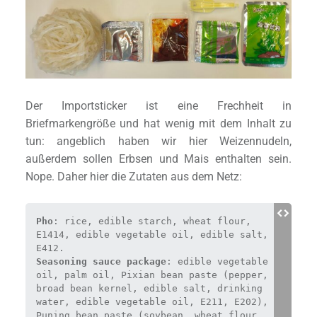
Der Importsticker ist eine Frechheit in
Briefmarkengröße und hat wenig mit dem Inhalt zu
tun: angeblich haben wir hier Weizennudeln,
außerdem sollen Erbsen und Mais enthalten sein.
Nope. Daher hier die Zutaten aus dem Netz:
Pho
: rice, edible starch, wheat flour, 
E1414, edible vegetable oil, edible salt, 
Seasoning sauce package
: edible vegetable 
oil, palm oil, Pixian bean paste (pepper, 
broad bean kernel, edible salt, drinking 
water, edible vegetable oil, E211, E202), 
Puning bean paste (soybean, wheat flour, 