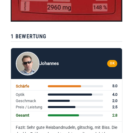
1 BEWERTUNG
Johannes
OK
3.0
Schärfe
4.0
Optik
2.0
Geschmack
2.5
Preis / Leistung
2.8
Gesamt
Fazit: Sehr gute Reisbandnudeln, glitschig, mit Biss. Die