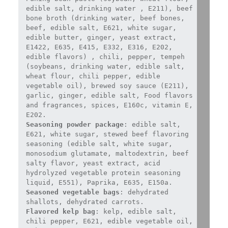
edible salt, drinking water , E211), beef 
bone broth (drinking water, beef bones, 
beef, edible salt, E621, white sugar, 
edible butter, ginger, yeast extract, 
E1422, E635, E415, E332, E316, E202, 
edible flavors) , chili, pepper, tempeh 
(soybeans, drinking water, edible salt, 
wheat flour, chili pepper, edible 
vegetable oil), brewed soy sauce (E211), 
garlic, ginger, edible salt, Food flavors 
and fragrances, spices, E160c, vitamin E, 
Seasoning powder package
: edible salt, 
E621, white sugar, stewed beef flavoring 
seasoning (edible salt, white sugar, 
monosodium glutamate, maltodextrin, beef 
salty flavor, yeast extract, acid 
hydrolyzed vegetable protein seasoning 
Seasoned vegetable bags
: dehydrated 
Flavored kelp bag
: kelp, edible salt, 
chili pepper, E621, edible vegetable oil, 