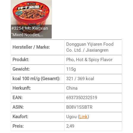
#3254: Mo Xiaoxian
"Mixed Noodles,…
Dongguan Yijiaren Food
Hersteller / Marke:
Co. Ltd. / Jiaxiangren
Produkt:
Pho, Hot & Spicy Flavor
Gewicht:
115g
kcal 100 ml/g (Gesamt):
321 / 369 kcal
Herkunft:
China
EAN:
6937350232519
ASIN:
B08V1SSBTR
Kaufort:
Ugou (
Link
)
Preis:
2,49