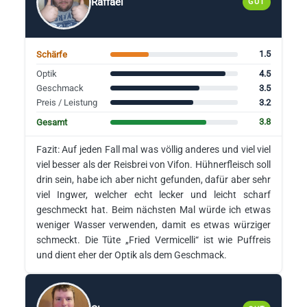
Raffael
GUT
1.5
Schärfe
4.5
Optik
3.5
Geschmack
3.2
Preis / Leistung
3.8
Gesamt
Fazit: Auf jeden Fall mal was völlig anderes und viel viel
viel besser als der Reisbrei von Vifon. Hühnerfleisch soll
drin sein, habe ich aber nicht gefunden, dafür aber sehr
viel Ingwer, welcher echt lecker und leicht scharf
geschmeckt hat. Beim nächsten Mal würde ich etwas
weniger Wasser verwenden, damit es etwas würziger
schmeckt. Die Tüte „Fried Vermicelli“ ist wie Puffreis
und dient eher der Optik als dem Geschmack.