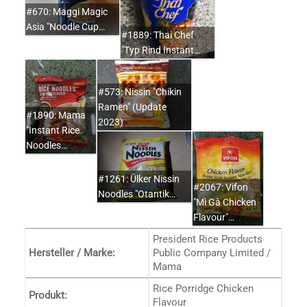
#670: Maggi Magic
Asia "Noodle Cup…
#1889: Thai Chef
"Typ Rind Instant…
#573: Nissin "Chikin
Ramen" (Update
#1890: Mama
2023)
"Instant Rice
Noodles…
#1261: Ülker Nissin
#2067: Vifon
Noodles "Otantik…
"Mì Gà Chicken
Flavour"…
President Rice Products
Hersteller / Marke:
Public Company Limited /
Mama
Rice Porridge Chicken
Produkt:
Flavour