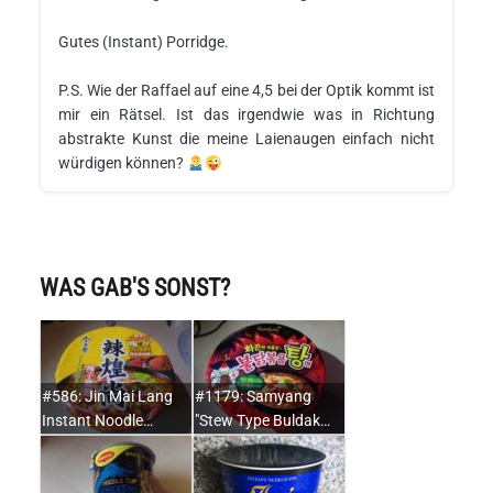
Gutes (Instant) Porridge.
P.S. Wie der Raffael auf eine 4,5 bei der Optik kommt ist
mir ein Rätsel. Ist das irgendwie was in Richtung
abstrakte Kunst die meine Laienaugen einfach nicht
würdigen können?
WAS GAB'S SONST?
#586: Jin Mai Lang
#1179: Samyang
Instant Noodle…
"Stew Type Buldak…