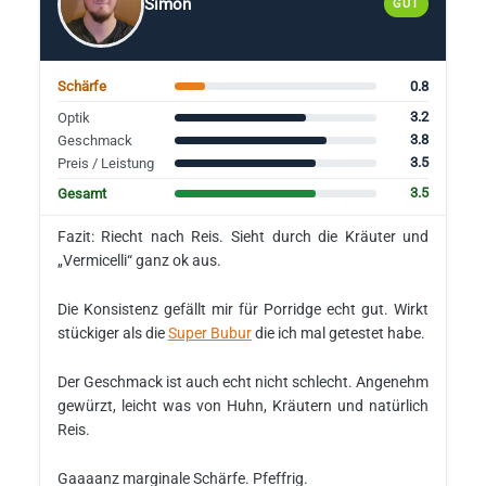
Simon
GUT
0.8
Schärfe
3.2
Optik
3.8
Geschmack
3.5
Preis / Leistung
3.5
Gesamt
Fazit: Riecht nach Reis. Sieht durch die Kräuter und
„Vermicelli“ ganz ok aus.
Die Konsistenz gefällt mir für Porridge echt gut. Wirkt
stückiger als die
Super Bubur
die ich mal getestet habe.
Der Geschmack ist auch echt nicht schlecht. Angenehm
gewürzt, leicht was von Huhn, Kräutern und natürlich
Reis.
Gaaaanz marginale Schärfe. Pfeffrig.