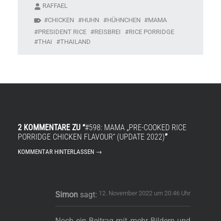
RAFFAEL
CHICKEN
HUHN
HÜHNCHEN
MAMA
PRESIDENT RICE
REISBREI
RICE PORRIDGE
THAI
THAILAND
2 KOMMENTARE ZU “
#598: MAMA „PRE-COOKED RICE
PORRIDGE CHICKEN FLAVOUR“ (UPDATE 2022)
”
KOMMENTAR HINTERLASSEN →
s
12. November 2022 um 20:46 Uhr
Simon
sagt:
Noch ein Beitrag mit mehr Bildern und