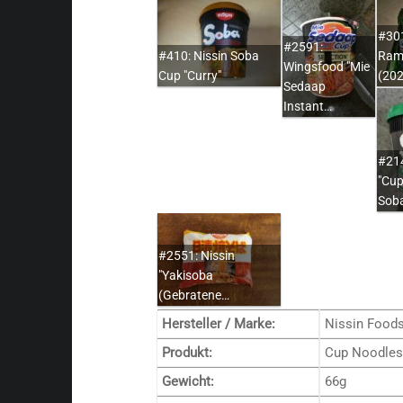
#301
#2591:
#410: Nissin Soba
Ram
Wingsfood "Mie
Cup "Curry"
(20
Sedaap
Instant…
#214
"Cup
Sob
#2551: Nissin
"Yakisoba
(Gebratene…
Hersteller / Marke:
Nissin Foods 
Produkt:
Cup Noodles 
Gewicht:
66g