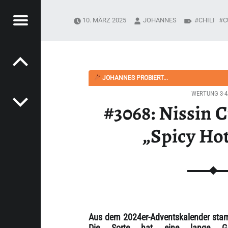
Menü
10. MÄRZ 2025
JOHANNES
CHILI
C
Post navigation
PYSOUPER.DE
ES „SPICY HOT CHILI“ - HAPPYSOUPER.DE
JOHANNES PROBIERT...
WERTUNG 3-4
#3068: Nissin 
„Spicy Hot
Aus dem 2024er-Adventskalender stam
Die Sorte hat eine lange Ges