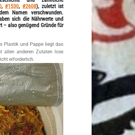
0
,
#1530
,
#2608
), zuletzt ist
dem Namen verschwunden.
aben sich die Nährwerte und
rt – also genügend Gründe für
 Plastik und Pappe liegt das
t allen anderen Zutaten lose
cht erforderlich.