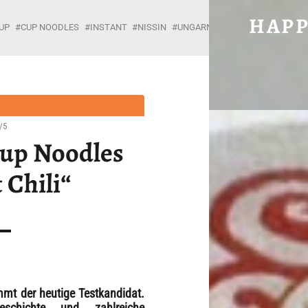
#3068: NISSIN CUP NOODLES „SPIC
HAPP
UP
CUP NOODLES
INSTANT
NISSIN
UNGARN
Unabhängig, brühwarm und ohne Gnade.
/5
Cup Noodles
 Chili“
mt der heutige Testkandidat.
chichte und zahlreiche