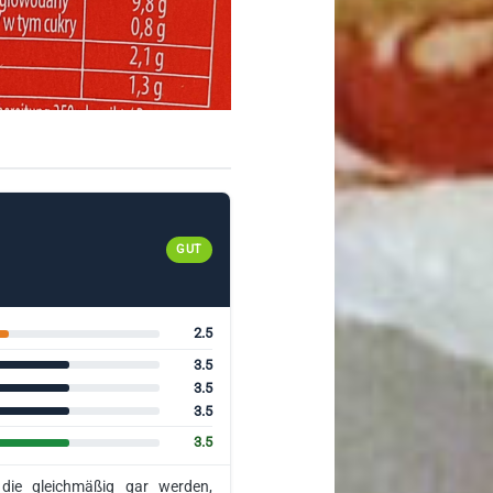
GUT
2.5
3.5
3.5
3.5
3.5
 die gleichmäßig gar werden,