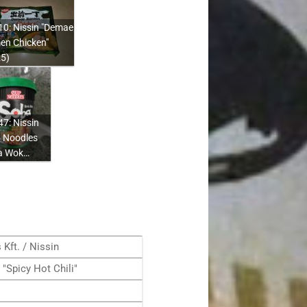
0: Nissin "Demae
en Chicken"
25)
7: Nissin
 Noodles
a Wok…
Kft. / Nissin
"Spicy Hot Chili"