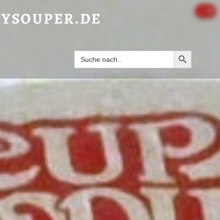
Y HOT CHILI“ - HAPPYSOUPER.DE
0
YSOUPER.DE
Search Butto
Search
for: