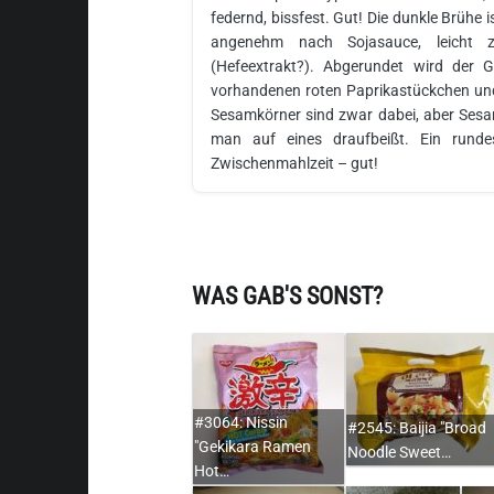
federnd, bissfest. Gut! Die dunkle Brühe 
angenehm nach Sojasauce, leicht zw
(Hefeextrakt?). Abgerundet wird der G
vorhandenen roten Paprikastückchen und
Sesamkörner sind zwar dabei, aber Ses
man auf eines draufbeißt. Ein runde
Zwischenmahlzeit – gut!
WAS GAB'S SONST?
#3064: Nissin
#2545: Baijia "Broad
"Gekikara Ramen
Noodle Sweet…
Hot…