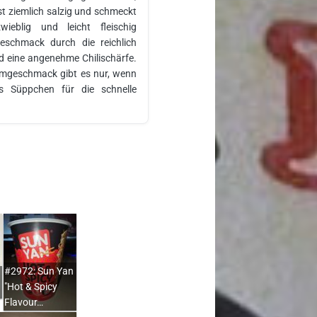
ist ziemlich salzig und schmeckt
ieblig und leicht fleischig
eschmack durch die reichlich
 eine angenehme Chilischärfe.
amgeschmack gibt es nur, wenn
s Süppchen für die schnelle
#2972: Sun Yan
"Hot & Spicy
Flavour…