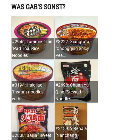
WAS GAB'S SONST?
#2946: Tummie Time
#3227: Xiangtata
"Pad Thai Rice
"Chongqing Spicy
Noodles"
Pea…
#3194: Haidilao
#2698: Chuan Yu
"Instant noodles
Qing "Stewed
with…
Noodles…
#2189: YiRenJia
#2838: Baijia "Sweet
"Nanchang