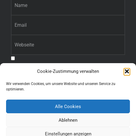
E-Mail-Adresse
*
Website
Benachrichtige mich über nachfolgende Kommentare via E-Mail.
Cookie-Zustimmung verwalten
Benachrichtige mich über neue Beiträge via E-Mail.
Wir verwenden Cookies, um unsere Website und unseren Service zu
optimieren.
Alle Cookies
Ablehnen
Einstellungen anzeigen