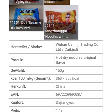
and Spicy dry…
Instant…
#1351: Doll "Sesame
#2847:
Oil Flavoured…
Yangzhanggui
"Noodles with…
Wuhan Cailinji Trading Co.,
Hersteller / Marke:
Ltd / CaiLinJi
Hot dry noodles original
Produkt:
flavor
Gewicht:
150g
kcal 100 ml/g (Gesamt):
363 / 555 kcal
Herkunft:
China
EAN:
6972209690387
Kaufort:
Dajiangyou
Preis:
1,48