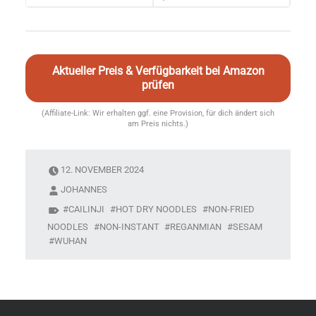
Aktueller Preis & Verfügbarkeit bei Amazon
prüfen
(Affiliate-Link: Wir erhalten ggf. eine Provision, für dich ändert sich
am Preis nichts.)
12. NOVEMBER 2024
JOHANNES
CAILINJI
HOT DRY NOODLES
NON-FRIED
NOODLES
NON-INSTANT
REGANMIAN
SESAM
WUHAN