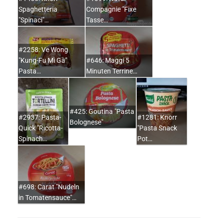
Spaghetteria
Compagnie "Fixe
"Spinaci"…
Tasse…
#2258: Ve Wong
"Kung-Fu Mì Gà"
#646: Maggi 5
Pasta…
Minuten Terrine…
#425: Goutina "Pasta
#2937: Pasta-
#1281: Knorr
Bolognese"
Quick "Ricotta-
"Pasta Snack
Spinach…
Pot…
#698: Carat "Nudeln
in Tomatensauce"…