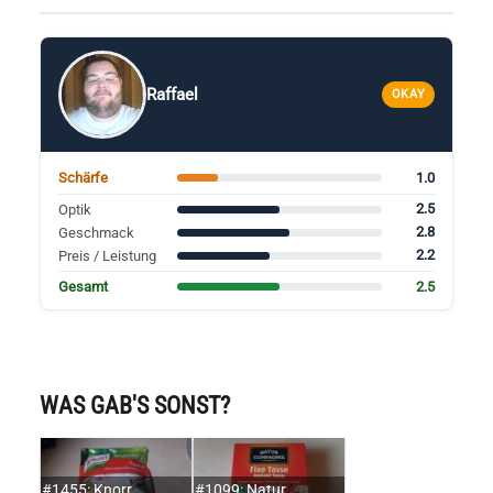
Raffael
OKAY
1.0
Schärfe
2.5
Optik
2.8
Geschmack
2.2
Preis / Leistung
2.5
Gesamt
WAS GAB'S SONST?
#1455: Knorr
#1099: Natur