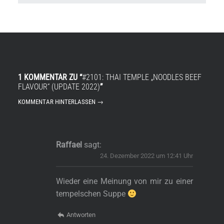
1 KOMMENTAR ZU “
#2101: THAI TEMPLE „NOODLES BEEF
FLAVOUR“ (UPDATE 2022)
”
KOMMENTAR HINTERLASSEN →
Raffael
sagt:
24. Dezember 2022 um 12:41 Uhr
Wieder eine Meinung von mir zu einer
s
tempelschen Suppe
Antworten