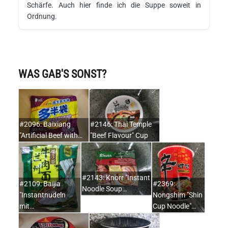
Schärfe. Auch hier finde ich die Suppe soweit in
Ordnung.
WAS GAB'S SONST?
#2096: Baixiang
#2146: Thai Temple
"Artificial Beef with…
"Beef Flavour" Cup
#2143: Knorr "Instant
#2109: Baijia
#2369:
Noodle Soup…
"Instantnudeln
Nongshim "Shin
mit…
Cup Noodle"…