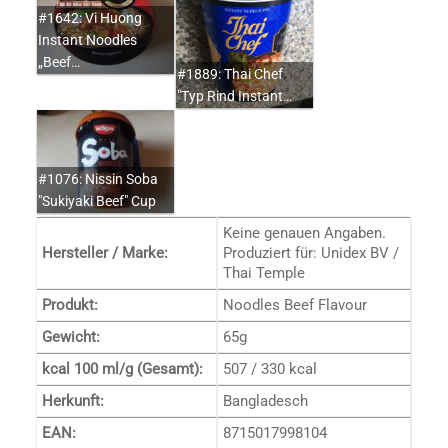
#1642: Vi Huong
Instant Noodles
„Beef…
#1889: Thai Chef
"Typ Rind Instant…
#1076: Nissin Soba
"Sukiyaki Beef" Cup
Keine genauen Angaben.
Hersteller / Marke:
Produziert für: Unidex BV /
Thai Temple
Produkt:
Noodles Beef Flavour
Gewicht:
65g
kcal 100 ml/g (Gesamt):
507 / 330 kcal
Herkunft:
Bangladesch
EAN:
8715017998104