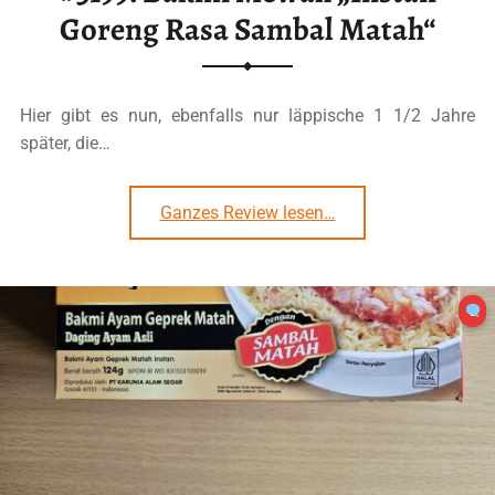
Goreng Rasa Sambal Matah“
Hier gibt es nun, ebenfalls nur läppische 1 1/2 Jahre
später, die…
“#3199: Bakmi Mewah „Instan Goreng Rasa Sambal Matah“”
Ganzes Review lesen
…
0